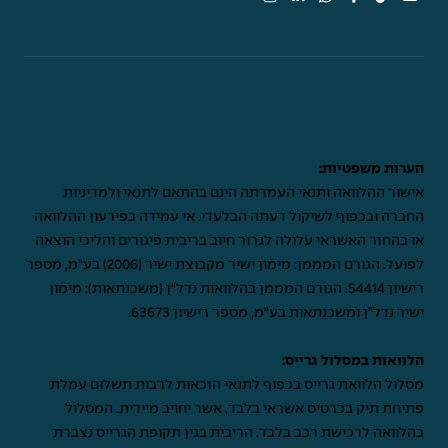
הערות משפטיות:
אישור ההלוואה ותנאי העמדתה הינם בהתאם לתנאי ולמדיניות
החברה ובכפוף לשיקול דעתה הבלעדי. אי עמידה בפירעון ההלוואה
או בהחזר האשראי עלולה לגרור חיוב בריבית פיגורים והליכי הוצאה
לפועל. הגורם המממן: מימון ישיר מקבוצת ישיר (2006) בע"מ, מספר
רישיון 54414. הגורם המממן בהלוואות נדל"ן (משכנתאות): מימון
ישיר נדל"ן ומשכנתאות בע"מ, מספר רישיון 63673.
הלוואות במסלול גרייס:
מסלול הלוואת גרייס בכפוף לתנאי הזכאות לרבות תשלום עמלת
פתיחת תיק בכרטיס אשראי בלבד, אשר יחויב מיידית. המסלול
בהלוואה לרכישת רכב בלבד. הריבית בגין תקופת הגרייס נצברת