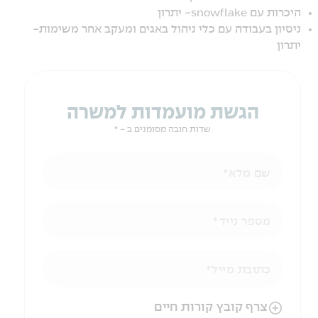
היכרות עם snowflake- יתרון
ניסיון בעבודה עם כלי ניהול באגים ומעקב אחר משימות-
יתרון
הגשת מועמדות למשרה
שדות חובה מסומנים ב - *
שם מלא
מספר נייד
כתובת מייל
הניווט לאחר העלאת הקובץ באמצעות מקש ה-TAB
צרף קובץ קורות חיים