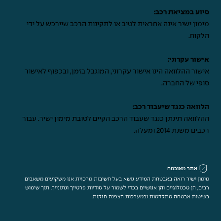
סיוע במציאת רכב:
מימון ישיר אינה אחראית לטיב או לתקינות הרכב שיירכש על ידי
הלקוח.
אישור עקרוני:
אישור ההלוואה הינו אישור עקרוני, המוגבל בזמן, ובכפוף לאישור
סופי של החברה.
הלוואה כנגד שיעבוד רכב:
ההלוואה תינתן כנגד שעבוד הרכב הקיים לטובת מימון ישיר. עבור
רכבים משנת 2014 ומעלה.
אתר מאובטח
מימון ישיר רואה באבטחת המידע נושא בעל חשיבות מרכזית אנו משקיעים משאבים
רבים, הן טכנולוגיים והן אנושיים בכדי לשמור על סודיות פרטייך ונתונייך. תוך שימוש
בשיטות אבטחה מתקדמות ובמערכות הצפנה חזקות.