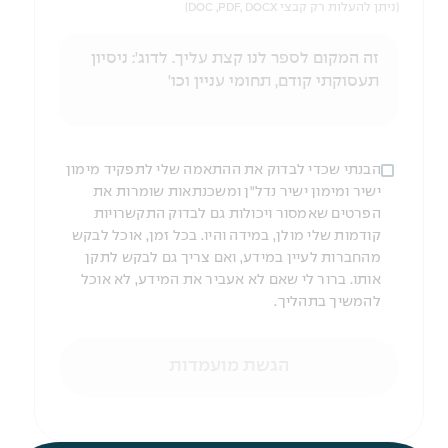
(ניתן להעלות רק קבצי DOC ,PDF, DOCX)
הבנתי שכדי לבדוק את ההתאמה שלי לתפקיד מימון
ישיר ומימון ישיר נדל"ן ומשכנתאות שומרות את
הפרטים שאמסור ויכולות גם לבדוק התקשרויות
קודמות שלי מולן, במידה והיו. בכל זמן, אוכל לבקש
מהחברות לעיין במידע, ואם צריך גם לבקש לתקן
אותו. ברור לי שאם לא אעביר את המידע, לא אוכל
להמשיך בתהליך.
הגשת מועמדות