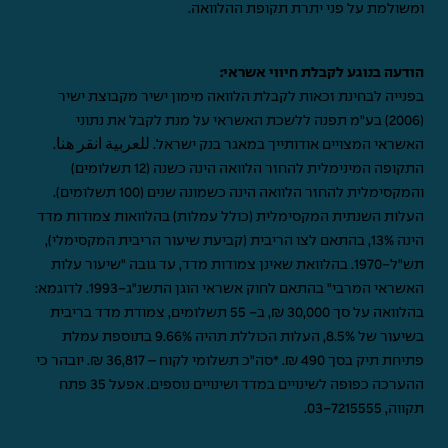
ומשולמת על פני יתרת תקופת ההלוואה.
הודעה בנוגע לקבלת חיווי אשראי:
בפנייה לבחינת זכאות לקבלת הלוואה מימון ישיר מקבוצת ישיר
(2006) בע"מ תפנה ללשכת האשראי על מנת לקבל את נתוני
האשראי המצויים אודותייך במאגר בנק ישראל.
للعربية انقر هنا
.
התקופה המינימלית להחזר הלוואה הינה כשנה (12 תשלומים)
והמקסימלית להחזר הלוואה הינה כשמונה שנים (100 תשלומים).
העלות השנתית המקסימלית (כולל עמלות) בהלוואות צמודות מדד
הינה 13%, בהתאם לצו הריבית (קביעת שיעור הריבית המקסימלי),
תש"ל-1970. בהלוואת שאינן צמודות מדד, עד גובה "שיעור עלות
האשראי המרבי" בהתאם לחוק אשראי הוגן התשנ"ג-1993. לדוגמא:
בהלוואה על סך 30,000 ₪, ב- 55 תשלומים, צמודת מדד בריבית
בשיעור של 8.5%, העלות הכוללת תהיה 9.66% בתוספת עמלת
פתיחת תיק בסך 490 ₪. *סה"כ תשלומי לקוח – 36,817 ₪. יובהר כי
ההערכה כפופה לשינויים במדד ושינויים נוספים. אפעל 35 פתח
תקווה,
03-7215555
.