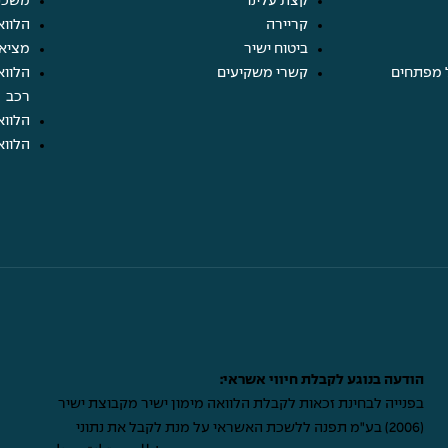
קצת עלינו
משכנ
קריירה
הלווא
ביטוח ישיר
מציא
 מפתחים
קשרי משקיעים
הלווא
רכב
הלווא
הלווא
הודעה בנוגע לקבלת חיווי אשראי:
בפנייה לבחינת זכאות לקבלת הלוואה מימון ישיר מקבוצת ישיר
(2006) בע"מ תפנה ללשכת האשראי על מנת לקבל את נתוני