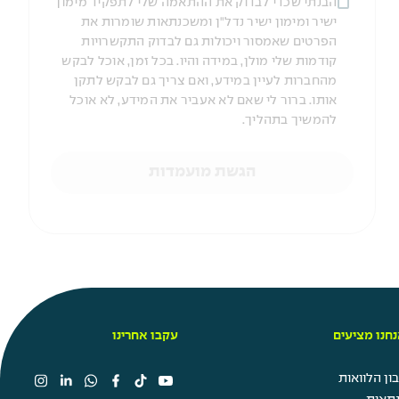
הבנתי שכדי לבדוק את ההתאמה שלי לתפקיד מימון
ישיר ומימון ישיר נדל"ן ומשכנתאות שומרות את
הפרטים שאמסור ויכולות גם לבדוק התקשרויות
קודמות שלי מולן, במידה והיו. בכל זמן, אוכל לבקש
מהחברות לעיין במידע, ואם צריך גם לבקש לתקן
אותו. ברור לי שאם לא אעביר את המידע, לא אוכל
להמשיך בתהליך.
הגשת מועמדות
חנו מציעים
עקבו אחרינו
ן הלוואות