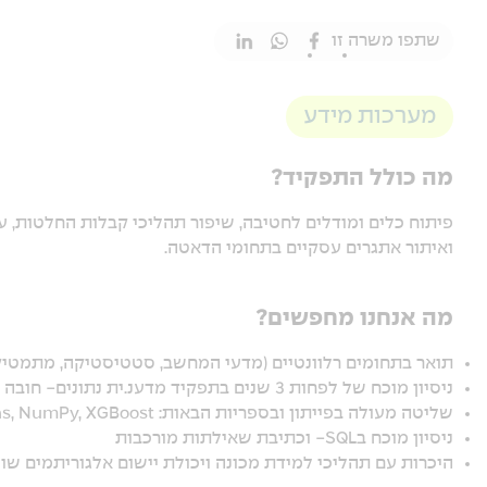
שתפו משרה זו
מערכות מידע
מה כולל התפקיד?
פיתוח כלים ומודלים לחטיבה, שיפור תהליכי קבלות החלטות, עבו
ואיתור אתגרים עסקיים בתחומי הדאטה.
מה אנחנו מחפשים?
תואר בתחומים רלוונטיים (מדעי המחשב, סטטיסטיקה, מתמטיק
ניסיון מוכח של לפחות 3 שנים בתפקיד מדענ.ית נתונים- חובה
שליטה מעולה בפייתון ובספריות הבאות: Scikit-learn, Pandas, NumPy, XGBoost
ניסיון מוכח בSQL- וכתיבת שאילתות מורכבות
היכרות עם תהליכי למידת מכונה ויכולת יישום אלגוריתמים שונ