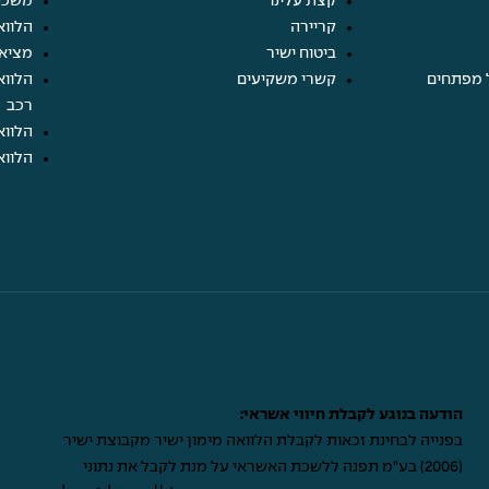
קצת עלינו
משכנ
קריירה
הלווא
ביטוח ישיר
מציא
 מפתחים
קשרי משקיעים
הלווא
רכב
הלווא
הלווא
הודעה בנוגע לקבלת חיווי אשראי:
בפנייה לבחינת זכאות לקבלת הלוואה מימון ישיר מקבוצת ישיר
(2006) בע"מ תפנה ללשכת האשראי על מנת לקבל את נתוני