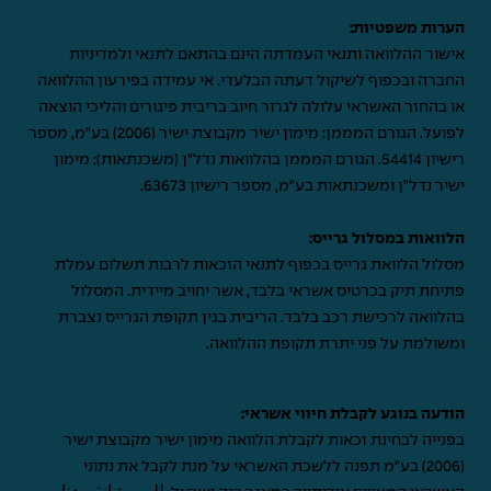
הערות משפטיות:
אישור ההלוואה ותנאי העמדתה הינם בהתאם לתנאי ולמדיניות
החברה ובכפוף לשיקול דעתה הבלעדי. אי עמידה בפירעון ההלוואה
או בהחזר האשראי עלולה לגרור חיוב בריבית פיגורים והליכי הוצאה
לפועל. הגורם המממן: מימון ישיר מקבוצת ישיר (2006) בע"מ, מספר
רישיון 54414. הגורם המממן בהלוואות נדל"ן (משכנתאות): מימון
ישיר נדל"ן ומשכנתאות בע"מ, מספר רישיון 63673.
הלוואות במסלול גרייס:
מסלול הלוואת גרייס בכפוף לתנאי הזכאות לרבות תשלום עמלת
פתיחת תיק בכרטיס אשראי בלבד, אשר יחויב מיידית. המסלול
בהלוואה לרכישת רכב בלבד. הריבית בגין תקופת הגרייס נצברת
ומשולמת על פני יתרת תקופת ההלוואה.
הודעה בנוגע לקבלת חיווי אשראי:
בפנייה לבחינת זכאות לקבלת הלוואה מימון ישיר מקבוצת ישיר
(2006) בע"מ תפנה ללשכת האשראי על מנת לקבל את נתוני