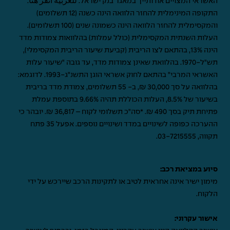
האשראי המצויים אודותייך במאגר בנק ישראל.
للعربية انقر هنا
.
התקופה המינימלית להחזר הלוואה הינה כשנה (12 תשלומים)
והמקסימלית להחזר הלוואה הינה כשמונה שנים (100 תשלומים).
העלות השנתית המקסימלית (כולל עמלות) בהלוואות צמודות מדד
הינה 13%, בהתאם לצו הריבית (קביעת שיעור הריבית המקסימלי),
תש"ל-1970. בהלוואת שאינן צמודות מדד, עד גובה "שיעור עלות
האשראי המרבי" בהתאם לחוק אשראי הוגן התשנ"ג-1993. לדוגמא:
בהלוואה על סך 30,000 ₪, ב- 55 תשלומים, צמודת מדד בריבית
בשיעור של 8.5%, העלות הכוללת תהיה 9.66% בתוספת עמלת
פתיחת תיק בסך 490 ₪. *סה"כ תשלומי לקוח – 36,817 ₪. יובהר כי
ההערכה כפופה לשינויים במדד ושינויים נוספים. אפעל 35 פתח
תקווה,
03-7215555
.
סיוע במציאת רכב:
מימון ישיר אינה אחראית לטיב או לתקינות הרכב שיירכש על ידי
הלקוח.
אישור עקרוני: