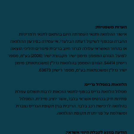
הערות משפטיות:
אישור ההלוואה ותנאי העמדתה הינם בהתאם לתנאי ולמדיניות
החברה ובכפוף לשיקול דעתה הבלעדי. אי עמידה בפירעון ההלוואה
או בהחזר האשראי עלולה לגרור חיוב בריבית פיגורים והליכי הוצאה
לפועל. הגורם המממן: מימון ישיר מקבוצת ישיר (2006) בע"מ, מספר
רישיון 54414. הגורם המממן בהלוואות נדל"ן (משכנתאות): מימון
ישיר נדל"ן ומשכנתאות בע"מ, מספר רישיון 63673.
הלוואות במסלול גרייס:
מסלול הלוואת גרייס בכפוף לתנאי הזכאות לרבות תשלום עמלת
פתיחת תיק בכרטיס אשראי בלבד, אשר יחויב מיידית. המסלול
בהלוואה לרכישת רכב בלבד. הריבית בגין תקופת הגרייס נצברת
ומשולמת על פני יתרת תקופת ההלוואה.
הודעה בנוגע לקבלת חיווי אשראי: