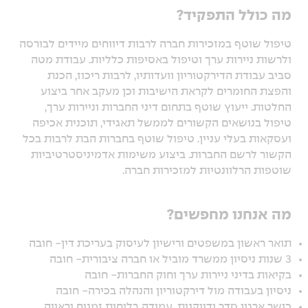
מה כולל התפקיד?
טיפול שוטף במזכירות חברה לרבות דיווחים מיידים לבורסה
ולרשות ניירות ערך וטיפול באסיפות כלליות. עבודת מטה
סביב עבודת הדירקטוריון וועדותיו, לרבות ריכוז, הכנת
והפצת החומרים לקראת הישיבות וכן מעקב אחר ביצוע
החלטות. ייעוץ שוטף בתחום דיני החברות וניירות ערך,
טיפול בנושאים הקשורים לממשל תאגידי, תוכנית אכיפה
ועסקאות בעלי עניין. טיפול שוטף בחברות הבת לרבות בכל
הקשור לרשם החברות. ביצוע משימות אדמיניסטרטיביות
שוטפות הרלוונטיות למזכירות חברה.
מה אנחנו מחפשים?
תואר ראשון במשפטים ורישיון לעיסוק בעריכת דין- חובה
3 שנות ניסיון ממשרד מוביל או חברה ציבורית- חובה
בקיאות בדיני ניירות ערך וחוק החברות- חובה
ניסיון בעבודה מול דירקטוריון והנהלה בכירה- חובה
כושר ארגון סדר ודייקנות, עמידה בלוחות זמנים וראייה