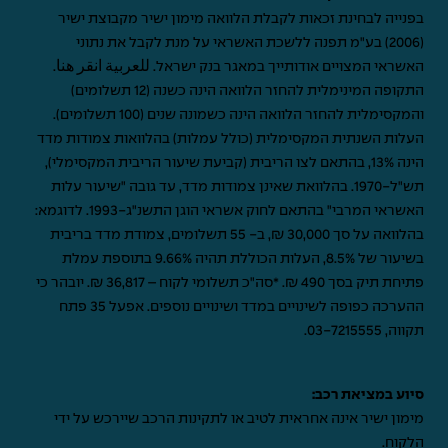
בפנייה לבחינת זכאות לקבלת הלוואה מימון ישיר מקבוצת ישיר
(2006) בע"מ תפנה ללשכת האשראי על מנת לקבל את נתוני
האשראי המצויים אודותייך במאגר בנק ישראל.
للعربية انقر هنا
.
התקופה המינימלית להחזר הלוואה הינה כשנה (12 תשלומים)
והמקסימלית להחזר הלוואה הינה כשמונה שנים (100 תשלומים).
העלות השנתית המקסימלית (כולל עמלות) בהלוואות צמודות מדד
הינה 13%, בהתאם לצו הריבית (קביעת שיעור הריבית המקסימלי),
תש"ל-1970. בהלוואת שאינן צמודות מדד, עד גובה "שיעור עלות
האשראי המרבי" בהתאם לחוק אשראי הוגן התשנ"ג-1993. לדוגמא:
בהלוואה על סך 30,000 ₪, ב- 55 תשלומים, צמודת מדד בריבית
בשיעור של 8.5%, העלות הכוללת תהיה 9.66% בתוספת עמלת
פתיחת תיק בסך 490 ₪. *סה"כ תשלומי לקוח – 36,817 ₪. יובהר כי
ההערכה כפופה לשינויים במדד ושינויים נוספים. אפעל 35 פתח
תקווה,
03-7215555
.
סיוע במציאת רכב:
מימון ישיר אינה אחראית לטיב או לתקינות הרכב שיירכש על ידי
הלקוח.