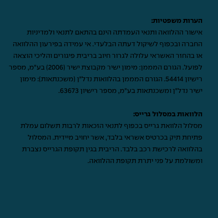
הערות משפטיות:
אישור ההלוואה ותנאי העמדתה הינם בהתאם לתנאי ולמדיניות
החברה ובכפוף לשיקול דעתה הבלעדי. אי עמידה בפירעון ההלוואה
או בהחזר האשראי עלולה לגרור חיוב בריבית פיגורים והליכי הוצאה
לפועל. הגורם המממן: מימון ישיר מקבוצת ישיר (2006) בע"מ, מספר
רישיון 54414. הגורם המממן בהלוואות נדל"ן (משכנתאות): מימון
ישיר נדל"ן ומשכנתאות בע"מ, מספר רישיון 63673.
הלוואות במסלול גרייס:
מסלול הלוואת גרייס בכפוף לתנאי הזכאות לרבות תשלום עמלת
פתיחת תיק בכרטיס אשראי בלבד, אשר יחויב מיידית. המסלול
בהלוואה לרכישת רכב בלבד. הריבית בגין תקופת הגרייס נצברת
ומשולמת על פני יתרת תקופת ההלוואה.