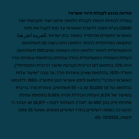
הודעה בנוגע לקבלת חיווי אשראי:
בפנייה לבחינת זכאות לקבלת הלוואה מימון ישיר מקבוצת ישיר
(2006) בע"מ תפנה ללשכת האשראי על מנת לקבל את נתוני
האשראי המצויים אודותייך במאגר בנק ישראל.
للعربية انقر هنا
.
התקופה המינימלית להחזר הלוואה הינה כשנה (12 תשלומים)
והמקסימלית להחזר הלוואה הינה כשמונה שנים (100 תשלומים).
העלות השנתית המקסימלית (כולל עמלות) בהלוואות צמודות מדד
הינה 13%, בהתאם לצו הריבית (קביעת שיעור הריבית המקסימלי),
תש"ל-1970. בהלוואת שאינן צמודות מדד, עד גובה "שיעור עלות
האשראי המרבי" בהתאם לחוק אשראי הוגן התשנ"ג-1993. לדוגמא:
בהלוואה על סך 30,000 ₪, ב- 55 תשלומים, צמודת מדד בריבית
בשיעור של 8.5%, העלות הכוללת תהיה 9.66% בתוספת עמלת
פתיחת תיק בסך 490 ₪. *סה"כ תשלומי לקוח – 36,817 ₪. יובהר כי
ההערכה כפופה לשינויים במדד ושינויים נוספים. אפעל 35 פתח
תקווה,
03-7215555
.