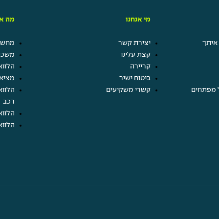
מי אנחנו
מה אנ
איתך
יצירת קשר
מחשבו
קצת עלינו
משכנ
קריירה
הלווא
ביטוח ישיר
מציא
 מפתחים
קשרי משקיעים
הלווא
רכב
הלווא
הלווא