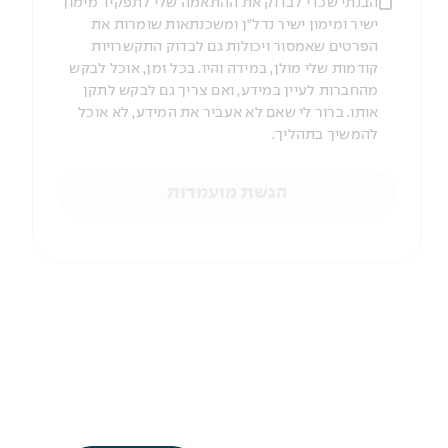
הבנתי שכדי לבדוק את ההתאמה שלי לתפקיד מימון
ישיר ומימון ישיר נדל"ן ומשכנתאות שומרות את
הפרטים שאמסור ויכולות גם לבדוק התקשרויות
קודמות שלי מולן, במידה והיו. בכל זמן, אוכל לבקש
מהחברות לעיין במידע, ואם צריך גם לבקש לתקן
אותו. ברור לי שאם לא אעביר את המידע, לא אוכל
להמשיך בתהליך.
הגשת מועמדות