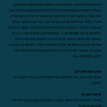
והמקסימלית להחזר הלוואה הינה כשמונה שנים (100 תשלומים).
העלות השנתית המקסימלית (כולל עמלות) בהלוואות צמודות מדד
הינה 13%, בהתאם לצו הריבית (קביעת שיעור הריבית המקסימלי),
תש"ל-1970. בהלוואת שאינן צמודות מדד, עד גובה "שיעור עלות
האשראי המרבי" בהתאם לחוק אשראי הוגן התשנ"ג-1993. לדוגמא:
בהלוואה על סך 30,000 ₪, ב- 55 תשלומים, צמודת מדד בריבית
בשיעור של 8.5%, העלות הכוללת תהיה 9.66% בתוספת עמלת
פתיחת תיק בסך 490 ₪. *סה"כ תשלומי לקוח – 36,817 ₪. יובהר כי
ההערכה כפופה לשינויים במדד ושינויים נוספים. אפעל 35 פתח
תקווה,
03-7215555
.
סיוע במציאת רכב:
מימון ישיר אינה אחראית לטיב או לתקינות הרכב שיירכש על ידי
הלקוח.
אישור עקרוני:
אישור ההלוואה הינו אישור עקרוני, המוגבל בזמן, ובכפוף לאישור
סופי של החברה.