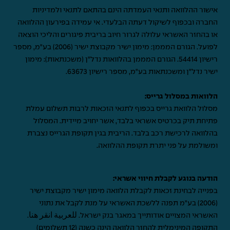
אישור ההלוואה ותנאי העמדתה הינם בהתאם לתנאי ולמדיניות
החברה ובכפוף לשיקול דעתה הבלעדי. אי עמידה בפירעון ההלוואה
או בהחזר האשראי עלולה לגרור חיוב בריבית פיגורים והליכי הוצאה
לפועל. הגורם המממן: מימון ישיר מקבוצת ישיר (2006) בע"מ, מספר
רישיון 54414. הגורם המממן בהלוואות נדל"ן (משכנתאות): מימון
ישיר נדל"ן ומשכנתאות בע"מ, מספר רישיון 63673.
הלוואות במסלול גרייס:
מסלול הלוואת גרייס בכפוף לתנאי הזכאות לרבות תשלום עמלת
פתיחת תיק בכרטיס אשראי בלבד, אשר יחויב מיידית. המסלול
בהלוואה לרכישת רכב בלבד. הריבית בגין תקופת הגרייס נצברת
ומשולמת על פני יתרת תקופת ההלוואה.
הודעה בנוגע לקבלת חיווי אשראי:
בפנייה לבחינת זכאות לקבלת הלוואה מימון ישיר מקבוצת ישיר
(2006) בע"מ תפנה ללשכת האשראי על מנת לקבל את נתוני
האשראי המצויים אודותייך במאגר בנק ישראל.
للعربية انقر هنا
.
התקופה המינימלית להחזר הלוואה הינה כשנה (12 תשלומים)