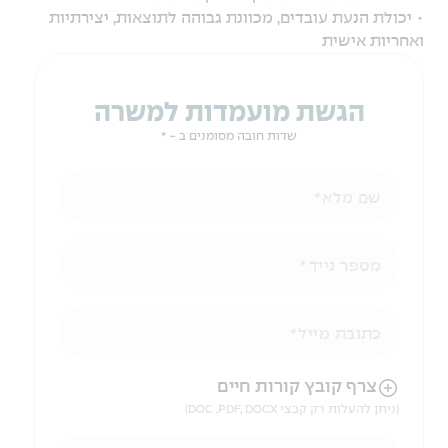
• יכולת הנעת עובדים, מכוונת גבוהה לתוצאות, יצירתיות
ואחריות אישית
הגשת מועמדות למשרה
שדות חובה מסומנים ב - *
שם מלא
מספר נייד
כתובת מייל
הניווט לאחר העלאת הקובץ באמצעות מקש ה-TAB
צרף קובץ קורות חיים
(ניתן להעלות רק קבצי DOC ,PDF, DOCX)