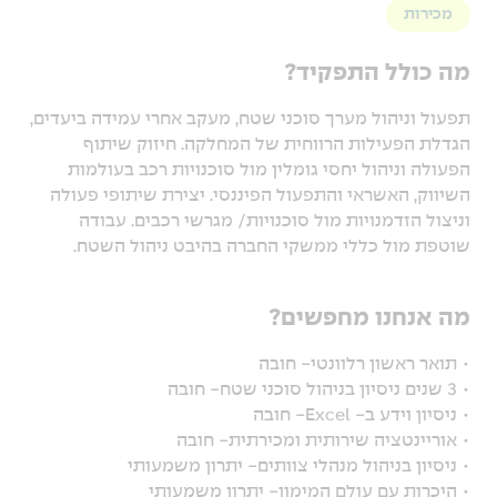
מכירות
מה כולל התפקיד?
תפעול וניהול מערך סוכני שטח, מעקב אחרי עמידה ביעדים,
הגדלת הפעילות הרווחית של המחלקה. חיזוק שיתוף
הפעולה וניהול יחסי גומלין מול סוכנויות רכב בעולמות
השיווק, האשראי והתפעול הפיננסי. יצירת שיתופי פעולה
וניצול הזדמנויות מול סוכנויות/ מגרשי רכבים. עבודה
שוטפת מול כללי ממשקי החברה בהיבט ניהול השטח.
מה אנחנו מחפשים?
• תואר ראשון רלוונטי- חובה
• 3 שנים ניסיון בניהול סוכני שטח- חובה
• ניסיון וידע ב- Excel- חובה
• אוריינטציה שירותית ומכירתית- חובה
• ניסיון בניהול מנהלי צוותים- יתרון משמעותי
• היכרות עם עולם המימון- יתרון משמעותי