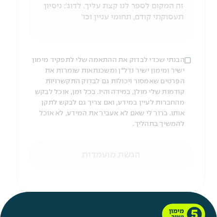
הבנתי שכדי לבדוק את ההתאמה שלי לתפקיד מימון
ישיר ומימון ישיר נדל"ן ומשכנתאות שומרות את
הפרטים שאמסור ויכולות גם לבדוק התקשרויות
קודמות שלי מולן, במידה והיו. בכל זמן, אוכל לבקש
מהחברות לעיין במידע, ואם צריך גם לבקש לתקן
אותו. ברור לי שאם לא אעביר את המידע, לא אוכל
להמשיך בתהליך.
הגשת מועמדות