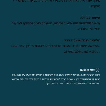
מימון ישיר אינה אחראית לטיב או לתקינות הרכב שיירכש על ידי
הלקוח.
אישור עקרוני:
אישור ההלוואה הינו אישור עקרוני, המוגבל בזמן, ובכפוף לאישור
סופי של החברה.
הלוואה כנגד שיעבוד רכב:
ההלוואה תינתן כנגד שעבוד הרכב הקיים לטובת מימון ישיר. עבור
רכבים משנת 2014 ומעלה.
אתר מאובטח
מימון ישיר רואה באבטחת המידע נושא בעל חשיבות מרכזית אנו משקיעים משאבים
רבים, הן טכנולוגיים והן אנושיים בכדי לשמור על סודיות פרטייך ונתונייך. תוך שימוש
בשיטות אבטחה מתקדמות ובמערכות הצפנה חזקות.