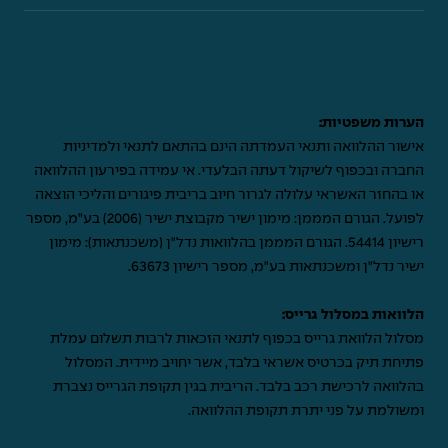
הערות משפטיות:
אישור ההלוואה ותנאי העמדתה הינם בהתאם לתנאי ולמדיניות
החברה ובכפוף לשיקול דעתה הבלעדי. אי עמידה בפירעון ההלוואה
או בהחזר האשראי עלולה לגרור חיוב בריבית פיגורים והליכי הוצאה
לפועל. הגורם המממן: מימון ישיר מקבוצת ישיר (2006) בע"מ, מספר
רישיון 54414. הגורם המממן בהלוואות נדל"ן (משכנתאות): מימון
ישיר נדל"ן ומשכנתאות בע"מ, מספר רישיון 63673.
הלוואות במסלול גרייס:
מסלול הלוואת גרייס בכפוף לתנאי הזכאות לרבות תשלום עמלת
פתיחת תיק בכרטיס אשראי בלבד, אשר יחויב מיידית. המסלול
בהלוואה לרכישת רכב בלבד. הריבית בגין תקופת הגרייס נצברת
ומשולמת על פני יתרת תקופת ההלוואה.