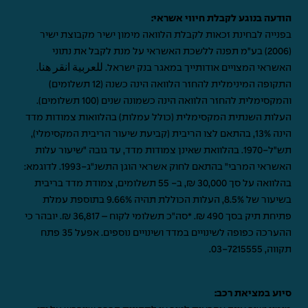
הודעה בנוגע לקבלת חיווי אשראי:
בפנייה לבחינת זכאות לקבלת הלוואה מימון ישיר מקבוצת ישיר
(2006) בע"מ תפנה ללשכת האשראי על מנת לקבל את נתוני
האשראי המצויים אודותייך במאגר בנק ישראל.
للعربية انقر هنا
.
התקופה המינימלית להחזר הלוואה הינה כשנה (12 תשלומים)
והמקסימלית להחזר הלוואה הינה כשמונה שנים (100 תשלומים).
העלות השנתית המקסימלית (כולל עמלות) בהלוואות צמודות מדד
הינה 13%, בהתאם לצו הריבית (קביעת שיעור הריבית המקסימלי),
תש"ל-1970. בהלוואת שאינן צמודות מדד, עד גובה "שיעור עלות
האשראי המרבי" בהתאם לחוק אשראי הוגן התשנ"ג-1993. לדוגמא:
בהלוואה על סך 30,000 ₪, ב- 55 תשלומים, צמודת מדד בריבית
בשיעור של 8.5%, העלות הכוללת תהיה 9.66% בתוספת עמלת
פתיחת תיק בסך 490 ₪. *סה"כ תשלומי לקוח – 36,817 ₪. יובהר כי
ההערכה כפופה לשינויים במדד ושינויים נוספים. אפעל 35 פתח
תקווה,
03-7215555
.
סיוע במציאת רכב: