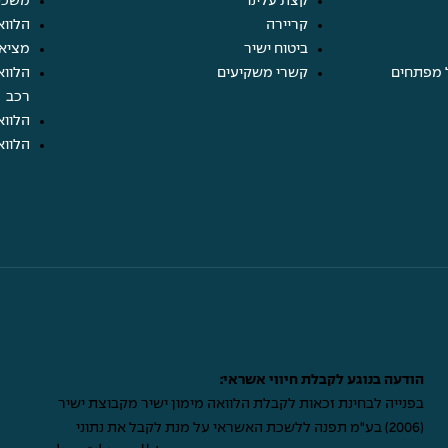
קצת עלינו
משכנ
קריירה
הלווא
ביטוח ישיר
מציא
 מפתחים
קשרי משקיעים
הלווא
רכב
הלווא
הלווא
הודעה בנוגע לקבלת חיווי אשראי:
בפנייה לבחינת זכאות לקבלת הלוואה מימון ישיר מקבוצת ישיר
(2006) בע"מ תפנה ללשכת האשראי על מנת לקבל את נתוני