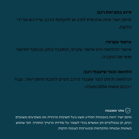
סיוע במציאת רכב:
מימון ישיר אינה אחראית לטיב או לתקינות הרכב שיירכש על ידי
הלקוח.
אישור עקרוני:
אישור ההלוואה הינו אישור עקרוני, המוגבל בזמן, ובכפוף לאישור
סופי של החברה.
הלוואה כנגד שיעבוד רכב:
ההלוואה תינתן כנגד שעבוד הרכב הקיים לטובת מימון ישיר. עבור
רכבים משנת 2014 ומעלה.
אתר מאובטח
מימון ישיר רואה באבטחת המידע נושא בעל חשיבות מרכזית אנו משקיעים משאבים
רבים, הן טכנולוגיים והן אנושיים בכדי לשמור על סודיות פרטייך ונתונייך. תוך שימוש
בשיטות אבטחה מתקדמות ובמערכות הצפנה חזקות.