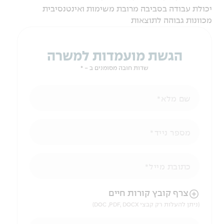
יכולת עבודה בסביבה מרובת משימות ואינטנסיבית
מכוונות גבוהה לתוצאות
הגשת מועמדות למשרה
שדות חובה מסומנים ב - *
שם מלא
מספר נייד
כתובת מייל
הניווט לאחר העלאת הקובץ באמצעות מקש ה-TAB
צרף קובץ קורות חיים
(ניתן להעלות רק קבצי DOC ,PDF, DOCX)