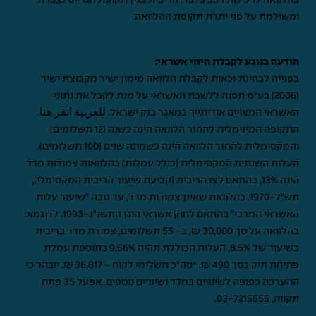
בהלוואה לרכישת רכב בלבד. הריבית בגין תקופת הגרייס נצברת
ומשולמת על פני יתרת תקופת ההלוואה.
הודעה בנוגע לקבלת חיווי אשראי:
בפנייה לבחינת זכאות לקבלת הלוואה מימון ישיר מקבוצת ישיר
(2006) בע"מ תפנה ללשכת האשראי על מנת לקבל את נתוני
האשראי המצויים אודותייך במאגר בנק ישראל.
للعربية انقر هنا
.
התקופה המינימלית להחזר הלוואה הינה כשנה (12 תשלומים)
והמקסימלית להחזר הלוואה הינה כשמונה שנים (100 תשלומים).
העלות השנתית המקסימלית (כולל עמלות) בהלוואות צמודות מדד
הינה 13%, בהתאם לצו הריבית (קביעת שיעור הריבית המקסימלי),
תש"ל-1970. בהלוואת שאינן צמודות מדד, עד גובה "שיעור עלות
האשראי המרבי" בהתאם לחוק אשראי הוגן התשנ"ג-1993. לדוגמא:
בהלוואה על סך 30,000 ₪, ב- 55 תשלומים, צמודת מדד בריבית
בשיעור של 8.5%, העלות הכוללת תהיה 9.66% בתוספת עמלת
פתיחת תיק בסך 490 ₪. *סה"כ תשלומי לקוח – 36,817 ₪. יובהר כי
ההערכה כפופה לשינויים במדד ושינויים נוספים. אפעל 35 פתח
תקווה,
03-7215555
.