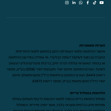
הערות משפטיות:
אישור ההלוואה ותנאי העמדתה הינם בהתאם לתנאי ולמדיניות
החברה ובכפוף לשיקול דעתה הבלעדי. אי עמידה בפירעון ההלוואה
או בהחזר האשראי עלולה לגרור חיוב בריבית פיגורים והליכי הוצאה
לפועל. הגורם המממן: מימון ישיר מקבוצת ישיר (2006) בע"מ, מספר
רישיון 54414. הגורם המממן בהלוואות נדל"ן (משכנתאות): מימון
ישיר נדל"ן ומשכנתאות בע"מ, מספר רישיון 63673.
הלוואות במסלול גרייס:
מסלול הלוואת גרייס בכפוף לתנאי הזכאות לרבות תשלום עמלת
פתיחת תיק בכרטיס אשראי בלבד, אשר יחויב מיידית. המסלול