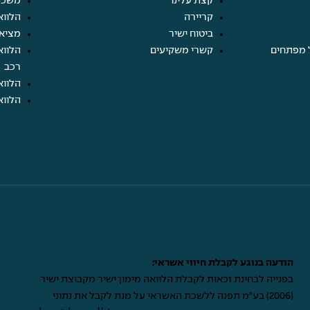
קצת עלינו
משכנ
קריירה
הלווא
ביטוח ישיר
מציא
 מפתחים
קשרי משקיעים
הלווא
רכב
הלווא
הלווא
הודעה בנוגע לקבלת חיווי אשראי:
בפנייה לבחינת זכאות לקבלת הלוואה מימון ישיר מקבוצת ישיר
(2006) בע"מ תפנה ללשכת האשראי על מנת לקבל את נתוני