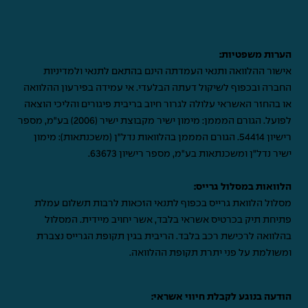
הערות משפטיות:
אישור ההלוואה ותנאי העמדתה הינם בהתאם לתנאי ולמדיניות
החברה ובכפוף לשיקול דעתה הבלעדי. אי עמידה בפירעון ההלוואה
או בהחזר האשראי עלולה לגרור חיוב בריבית פיגורים והליכי הוצאה
לפועל. הגורם המממן: מימון ישיר מקבוצת ישיר (2006) בע"מ, מספר
רישיון 54414. הגורם המממן בהלוואות נדל"ן (משכנתאות): מימון
ישיר נדל"ן ומשכנתאות בע"מ, מספר רישיון 63673.
הלוואות במסלול גרייס:
מסלול הלוואת גרייס בכפוף לתנאי הזכאות לרבות תשלום עמלת
פתיחת תיק בכרטיס אשראי בלבד, אשר יחויב מיידית. המסלול
בהלוואה לרכישת רכב בלבד. הריבית בגין תקופת הגרייס נצברת
ומשולמת על פני יתרת תקופת ההלוואה.
הודעה בנוגע לקבלת חיווי אשראי: