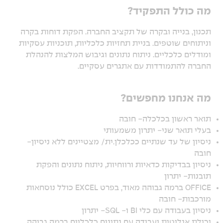
מה כולל התפקיד?
תכנון, בנייה ובקרה של תקציב החברה. הפקת דוחות בקרה
וניתוחים שוטפים. בניית תחזיות כלכליות, תוכניות עסקיות
ומודלים כלכליים. ניתוח נתונים וגיבוש המלצות להנהלת
החברה להתמודדות עם אתגרים עסקיים.
מה אנחנו מחפשים?
תואר ראשון בכלכלה- חובה
בעלי תואר שני- יתרון משמעותי
ניסיון של עד שנתיים ככלכלן.ית/ מצטיינים ללא ניסיון-
חובה
ניסיון בבדיקות כדאיות ורווחיות, ניתוח נתונים והפקת
תובנות- יתרון
OFFICE ברמה גבוהה מאוד, בפרט EXCEL כולל נוסחאות
מורכבות- חובה
ניסיון בעבודה עם כלי BI ו- SQL- יתרון
יכולת אנליטית ועבודה עם נתונים כלכליים ברמה גבוהה