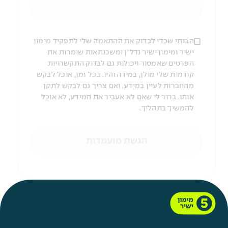
הבנתי שכדי לבדוק את ההתאמה שלי לתפקיד מימון
ישיר ומימון ישיר נדל"ן ומשכנתאות שומרות את
הפרטים שאמסור ויכולות גם לבדוק התקשרויות
קודמות שלי מולן, במידה והיו. בכל זמן, אוכל לבקש
מהחברות לעיין במידע, ואם צריך גם לבקש לתקן
אותו. ברור לי שאם לא אעביר את המידע, לא אוכל
להמשיך בתהליך.
הגשת מועמדות