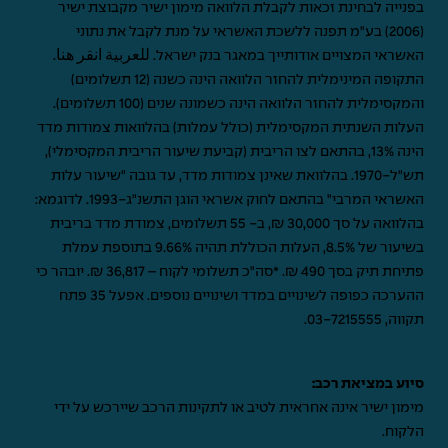
בפנייה לבחינת זכאות לקבלת הלוואה מימון ישיר מקבוצת ישיר
(2006) בע"מ תפנה ללשכת האשראי על מנת לקבל את נתוני
האשראי המצויים אודותייך במאגר בנק ישראל.
للعربية انقر هنا
.
התקופה המינימלית להחזר הלוואה הינה כשנה (12 תשלומים)
והמקסימלית להחזר הלוואה הינה כשמונה שנים (100 תשלומים).
העלות השנתית המקסימלית (כולל עמלות) בהלוואות צמודות מדד
הינה 13%, בהתאם לצו הריבית (קביעת שיעור הריבית המקסימלי),
תש"ל-1970. בהלוואת שאינן צמודות מדד, עד גובה "שיעור עלות
האשראי המרבי" בהתאם לחוק אשראי הוגן התשנ"ג-1993. לדוגמא:
בהלוואה על סך 30,000 ₪, ב- 55 תשלומים, צמודת מדד בריבית
בשיעור של 8.5%, העלות הכוללת תהיה 9.66% בתוספת עמלת
פתיחת תיק בסך 490 ₪. *סה"כ תשלומי לקוח – 36,817 ₪. יובהר כי
ההערכה כפופה לשינויים במדד ושינויים נוספים. אפעל 35 פתח
תקווה,
03-7215555
.
סיוע במציאת רכב:
מימון ישיר אינה אחראית לטיב או לתקינות הרכב שיירכש על ידי
הלקוח.