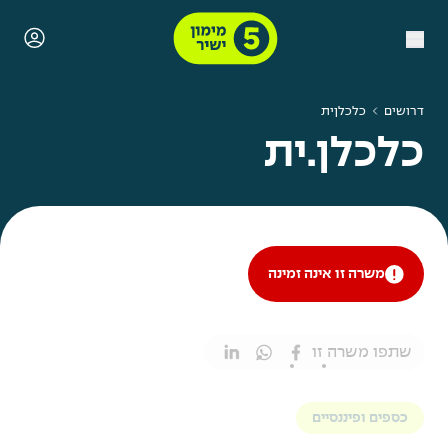
דרושים
כלכלןית
כלכלן.ית
משרה זו אינה זמינה
שתפו משרה זו
כספים ופיננסיים