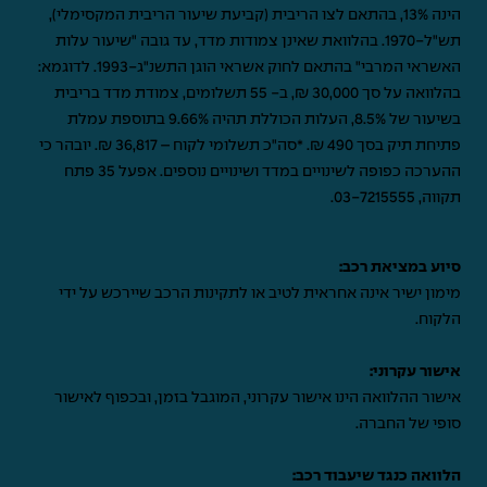
הינה 13%, בהתאם לצו הריבית (קביעת שיעור הריבית המקסימלי),
תש"ל-1970. בהלוואת שאינן צמודות מדד, עד גובה "שיעור עלות
האשראי המרבי" בהתאם לחוק אשראי הוגן התשנ"ג-1993. לדוגמא:
בהלוואה על סך 30,000 ₪, ב- 55 תשלומים, צמודת מדד בריבית
בשיעור של 8.5%, העלות הכוללת תהיה 9.66% בתוספת עמלת
פתיחת תיק בסך 490 ₪. *סה"כ תשלומי לקוח – 36,817 ₪. יובהר כי
ההערכה כפופה לשינויים במדד ושינויים נוספים. אפעל 35 פתח
תקווה,
03-7215555
.
סיוע במציאת רכב:
מימון ישיר אינה אחראית לטיב או לתקינות הרכב שיירכש על ידי
הלקוח.
אישור עקרוני:
אישור ההלוואה הינו אישור עקרוני, המוגבל בזמן, ובכפוף לאישור
סופי של החברה.
הלוואה כנגד שיעבוד רכב: