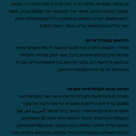
או בהחזר האשראי עלולה לגרור חיוב בריבית פיגורים והליכי הוצאה
לפועל. הגורם המממן: מימון ישיר מקבוצת ישיר (2006) בע"מ, מספר
רישיון 54414. הגורם המממן בהלוואות נדל"ן (משכנתאות): מימון
ישיר נדל"ן ומשכנתאות בע"מ, מספר רישיון 63673.
הלוואות במסלול גרייס:
מסלול הלוואת גרייס בכפוף לתנאי הזכאות לרבות תשלום עמלת
פתיחת תיק בכרטיס אשראי בלבד, אשר יחויב מיידית. המסלול
בהלוואה לרכישת רכב בלבד. הריבית בגין תקופת הגרייס נצברת
ומשולמת על פני יתרת תקופת ההלוואה.
הודעה בנוגע לקבלת חיווי אשראי:
בפנייה לבחינת זכאות לקבלת הלוואה מימון ישיר מקבוצת ישיר
(2006) בע"מ תפנה ללשכת האשראי על מנת לקבל את נתוני
האשראי המצויים אודותייך במאגר בנק ישראל.
للعربية انقر هنا
.
התקופה המינימלית להחזר הלוואה הינה כשנה (12 תשלומים)
והמקסימלית להחזר הלוואה הינה כשמונה שנים (100 תשלומים).
העלות השנתית המקסימלית (כולל עמלות) בהלוואות צמודות מדד