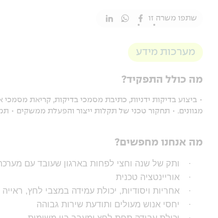
שתפו משרה זו
מערכות מידע
מה כולל התפקיד?
• ביצוע בדיקות ידניות, כתיבת מסמכי בדיקות, קריאת מסמכ
מגוונים. • תחקור טכני של תקלות ייצור והפעלת ממשקים • תמי
מה אנחנו מחפשים?
·
ותק של שנה וחצי לפחות בארגון שעובד עם מערכ
·
אוריינטציה טכנית
·
אחריות ויסודיות, יכולת עמידה במצבי לחץ, ראייה
·
יחסי אנוש מעולים ותודעת שירות גבוהה
·
יכולת עבודה תחת לחץ ומעבר בין משימות