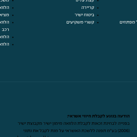
קצת עלינו
משכנ
קריירה
הלווא
ביטוח ישיר
מציא
 מפתחים
קשרי משקיעים
הלווא
רכב
הלווא
הלווא
הודעה בנוגע לקבלת חיווי אשראי:
בפנייה לבחינת זכאות לקבלת הלוואה מימון ישיר מקבוצת ישיר
(2006) בע"מ תפנה ללשכת האשראי על מנת לקבל את נתוני