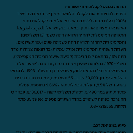
הודעה בנוגע לקבלת חיווי אשראי:
בפנייה לבחינת זכאות לקבלת הלוואה מימון ישיר מקבוצת ישיר
(2006) בע"מ תפנה ללשכת האשראי על מנת לקבל את נתוני
האשראי המצויים אודותייך במאגר בנק ישראל.
للعربية انقر هنا
.
התקופה המינימלית להחזר הלוואה הינה כשנה (12 תשלומים)
והמקסימלית להחזר הלוואה הינה כשמונה שנים (100 תשלומים).
העלות השנתית המקסימלית (כולל עמלות) בהלוואות צמודות מדד
הינה 13%, בהתאם לצו הריבית (קביעת שיעור הריבית המקסימלי),
תש"ל-1970. בהלוואת שאינן צמודות מדד, עד גובה "שיעור עלות
האשראי המרבי" בהתאם לחוק אשראי הוגן התשנ"ג-1993. לדוגמא:
בהלוואה על סך 30,000 ₪, ב- 55 תשלומים, צמודת מדד בריבית
בשיעור של 8.5%, העלות הכוללת תהיה 9.66% בתוספת עמלת
פתיחת תיק בסך 490 ₪. *סה"כ תשלומי לקוח – 36,817 ₪. יובהר כי
ההערכה כפופה לשינויים במדד ושינויים נוספים. אפעל 35 פתח
תקווה,
03-7215555
.
סיוע במציאת רכב:
מימון ישיר אינה אחראית לטיב או לתקינות הרכב שיירכש על ידי