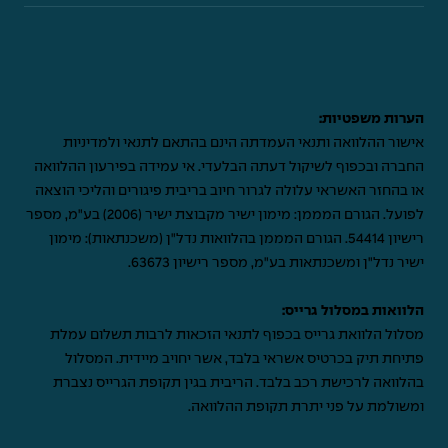
הערות משפטיות:
אישור ההלוואה ותנאי העמדתה הינם בהתאם לתנאי ולמדיניות
החברה ובכפוף לשיקול דעתה הבלעדי. אי עמידה בפירעון ההלוואה
או בהחזר האשראי עלולה לגרור חיוב בריבית פיגורים והליכי הוצאה
לפועל. הגורם המממן: מימון ישיר מקבוצת ישיר (2006) בע"מ, מספר
רישיון 54414. הגורם המממן בהלוואות נדל"ן (משכנתאות): מימון
ישיר נדל"ן ומשכנתאות בע"מ, מספר רישיון 63673.
הלוואות במסלול גרייס:
מסלול הלוואת גרייס בכפוף לתנאי הזכאות לרבות תשלום עמלת
פתיחת תיק בכרטיס אשראי בלבד, אשר יחויב מיידית. המסלול
בהלוואה לרכישת רכב בלבד. הריבית בגין תקופת הגרייס נצברת
ומשולמת על פני יתרת תקופת ההלוואה.