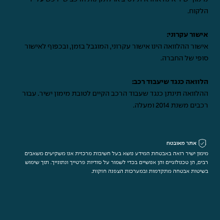
הלקוח.
אישור עקרוני:
אישור ההלוואה הינו אישור עקרוני, המוגבל בזמן, ובכפוף לאישור
סופי של החברה.
הלוואה כנגד שיעבוד רכב:
ההלוואה תינתן כנגד שעבוד הרכב הקיים לטובת מימון ישיר. עבור
רכבים משנת 2014 ומעלה.
אתר מאובטח
מימון ישיר רואה באבטחת המידע נושא בעל חשיבות מרכזית אנו משקיעים משאבים
רבים, הן טכנולוגיים והן אנושיים בכדי לשמור על סודיות פרטייך ונתונייך. תוך שימוש
בשיטות אבטחה מתקדמות ובמערכות הצפנה חזקות.