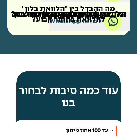
מה ההבדל בין "הלוואת בלון"
קניית רכב מסוכנות
קניית רכב מאדם פרטי
כל מה שחשוב לדעת על המחשבון
הלוואה לכל מטרה כנגד שעבוד רכב
האם המחשבון מותאם אליי אישית?
להלוואה בהחזר קבוע?
לשלוח WhatsApp
עוד כמה סיבות לבחור
בנו
עד 100 אחוז מימון