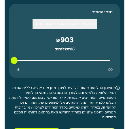
תנאי ההחזר
מומלץ
להחזיר מהר
החזר נמוך
903
₪
18
תשלומים
18 תשלומים נמוך ביותר
100 תשלומים גבוה ביותר
18
100
מחשבון ההלוואה מהווה כלי עזר לצורך מתן אינדיקציה כללית אודות
תנאי הלוואה כלשהי והם לצורך הדגמה בלבד. תנאי ההלוואה
הספציפיים והמחייבים יקבעו על ידי מימון ישיר, בהתאם לשיקול דעתה
הבלעדי, מדיניותה ונהליה. נתונים אלו משקפים את ההחזרים נכון
למועד זה, במידה ויחולו שינויים במדד המחירים לצרכן ו/ או בריבית
הפריים ייתכנו שינויים בהחזר החודשי וזאת בהתאם להוראות הסכם
ההלוואה.