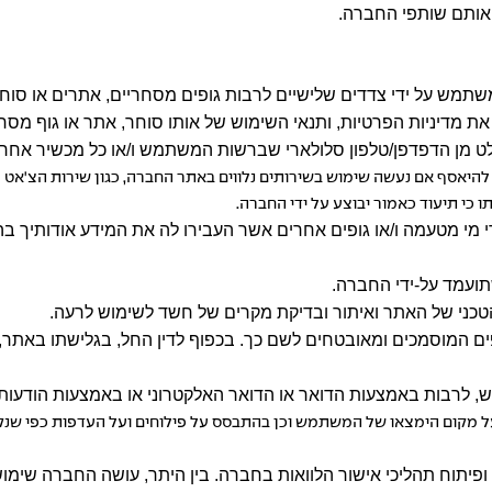
 אותם שותפי החברה.
המשתמש על ידי צדדים שלישיים לרבות גופים מסחריים, אתרים או סו
דיניות הפרטיות, ותנאי השימוש של אותו סוחר, אתר או גוף מסחר
י להיאסף אם נעשה שימוש בשירותים נלווים באתר החברה, כגון שירות הצ'א
י תיעוד כאמור יבוצע על ידי החברה.
י מי מטעמה ו/או גופים אחרים אשר העבירו לה את המידע אודותיך בה
ועמד על-ידי החברה.
ו הטכני של האתר ואיתור ובדיקת מקרים של חשד לשימוש לרעה.
ופים המוסמכים ומאובטחים לשם כך. בכפוף לדין החל, בגלישתו באת
תמש, לרבות באמצעות הדואר או הדואר האלקטרוני או באמצעות הודעות
 על מקום הימצאו של המשתמש וכן בהתבסס על פילוחים ועל העדפות כפי ש
ופיתוח תהליכי אישור הלוואות בחברה. בין היתר, עושה החברה שימו