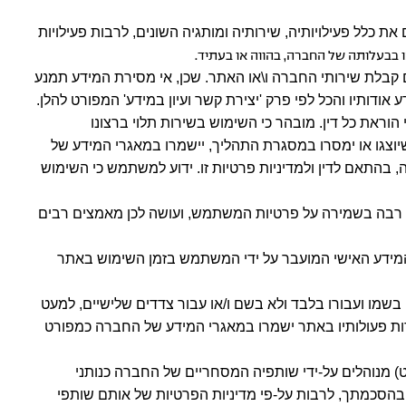
ת כלל פעילויותיה, שירותיה ומותגיה השונים, לרבות פעילויות
 בבעלותה של החברה, בהווה או בעתיד.
 קבלת שירותי החברה ו\או האתר. שכן, אי מסירת המידע תמנע
ותיו והכל לפי פרק 'יצירת קשר ועיון במידע' המפורט להלן.
את כל דין. מובהר כי השימוש בשירות תלוי ברצונו
שיוצגו או ימסרו במסגרת התהליך, יישמרו במאגרי המידע של
בהתאם לדין ולמדיניות פרטיות זו. ידוע למשתמש כי השימוש
ת רבה בשמירה על פרטיות המשתמש, ועושה לכן מאמצים רבים
 המידע האישי המועבר על ידי המשתמש בזמן השימוש באתר
ר, בשמו ועבורו בלבד ולא בשם ו/או עבור צדדים שלישיים, למעט
דות פעולותיו באתר ישמרו במאגרי המידע של החברה כמפורט
אט) מנוהלים על-ידי שותפיה המסחריים של החברה כנותני
הסכמתך, לרבות על-פי מדיניות הפרטיות של אותם שותפי