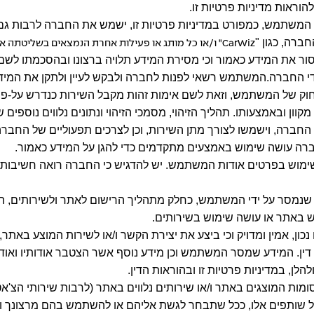
וראות מדיניות פרטיות זו.
די המשתמש, כמפורט במדיניות פרטיות זו, ישמש את החברה לרבות גם א
רה, כגון "
CarWiz
" ו/או כל מותג או פעילות אחרת הנמצאים בשליטתה או
ור את המידע כאמור וכי מסירת המידע תלויה ברצונו ובהסכמתו לשם
חברה.המשתמש רשאי לפנות לחברה ולבקש לעיין ולתקן את המידע אוד
 של המשתמש, וזאת לשם אימות זהות מקבל השירות כנדרש על-פי הור
 ובאמצעותו. תהליך הזיהוי, מסמכי הזיהוי ונתונים נלווים נוספים 
רה, וישמשו לצורך מתן השירות, וכן לצרכים תפעוליים של החברה, 
 החברה עושה שימוש באמצעים מתקדמים כדי להגן על המידע כאמור.
ף ושימוש בפרטים אודות המשתמש. יש להדגיש כי החברה רואה חשיבו
זהה שנמסר על ידי המשתמש, כחלק מתהליך הרישום לאתר ולשירותים,
ש באתר או עושה שימוש בשירותים.
 נכון, אמין ומדויק וכי ביצע את יצירת הקשר ו/או לשירות המוצע באת
דין. המידע שמסר המשתמש וכן מידע נוסף אשר הצטבר אודותיו ואו
ן, במדיניות פרטיות זו ובהוראות הדין.
פרסומות המוצגים באתר ו/או שירותים נלווים באתר (לרבות שירותי הצ'
 שותפים אלו, ככל שתבחר לגשת אליהם או להשתמש בהם מרצונך וב