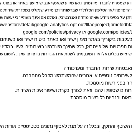
דע שמסרת לחברה מיוזמתך ו\או מידע שנאסף אגב שימושך באתר או בפונקציות
מן הדפדפן ו/או הטלפון הסלולרי שברשותך וכן מידע שנקלט במסגרת שיחות ט
תן על בסיס מידע שאינו מזוהה (אגרגטיבי), ואולם אם אינך מעוניין כי יעשה 
webstore/detail/google-analytics-opt-out/fllaojicojecljbmefo
google.com/policies/
או
google.com/policies/privacy
בעקבות ביקוריך באתר מימון ישיר ו/או באתר ביטוח ישיר ו/או בשנ
ת הפרטיות של פייסבוק, ככל שהינך משתמש בשירותיה. לעיון במדיניו
ה ואבטחת שירותי החברה ומערכותיה.
/או לשירותים נוספים או אחרים שהמשתמש מקבל מהחברה.
 אחר בפני רשות מוסמכת.
ותים שסופקו להם, וזאת לצורך בקרת ושיפור איכות השירות.
וראות והנחיות כל רשות מוסמכת.
ו השוטף והתקין, ובכלל זה על מנת לאסוף נתונים סטטיסטיים אודות