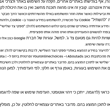
רו, אף בגלישתו באתרים אחרים, הקלה על השימוש באתר ולצרכי אב
שרת אינטרנט. קובץ זה אינו מהווה תוכנת מחשב ואין בו את היכולת לק
ות וביעילות כאשר אתה חוזר ומשתמש באילו מהשירותים וכאשר הינך מבקר 
Cookie
על מכשירו, להשתמש במידע האגור ב-
Cookie
, ולזהות
דע אודותיה באתרים שונים בהם יגלוש המשתמש (להלן: "ספקי צד שלישי").
ו לנושאים המעניינים אותו ואינו מזהה אותו ספציפית.
Google
כגון אלו 
ה עושה שימוש.
להיעזר במידע הנמצא באתרי ספקי הצד השלישי, לרבות בקישורים להלן:
ter
ת מהכתובות כאן:
Aboutads
ו-
Youronlinechoices
ופרטנית ביחס ל-
|
eta
ישי או לתוכן המוצע בהם. מדובר באתרים עצמאיים לחלוטין ולכן חשיבות ק
השימוש בעוגיות, באופן גורף או חלקי, לפי העדפותיך. למען הנוח
 כראוי (לדוגמה, ייתכן כי זיהוי אוטומטי, העדפות שימוש או שפה לדו
ו לתוכן המוצע בהם. מדובר באתרים עצמאיים לחלוטין. על כן, מומלץ