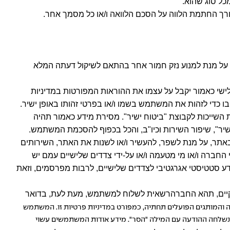
כל סוג שהוא.
ורך החתמת הלווה על הסכם הלוואה ו/או כל מסמך אחר.
ו על מנת למנוע נזק חמור אחר בהתאם לשיקול דעתה המלא
ישי כאמור יקבל על עצמו את ההוראות המפורטות במדיניות
 בו כדי לזהות את המשתמש בשמו ו/או בפרטי זהותו באופן ישיר.
השייכות לקבוצת "ביטוח ישיר". מסירת מידע כאמור תהיה
אתר, על מנת לשפר, להעשיר ו/או לשנות את האתר, השירותים
החברה ו/או מי מטעמה ו/או על-ידי צדדים שלישיים עמם יש
 סטטיסטי אגרגטיבי לצדדים שלישיים, לרבות מפרסמים, וזאת
ווקיים, תהא החברהרשאית לשלוח למשתמש, מעת לעת, בדואר
 והמותגים הפועלים תחתיה, כמפורט במדיניות פרטיות זו. המשתמש
נשלחה ההודעה עם המילה "הסר". מידע אודות המשתמשים עשוי