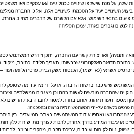
ה, על מנת שישקפו שינויים טכנולוגיים ו/או עסקיים ו/או משפטיים ו
ע השינויים יעיד על הסכמתו לשינויים אלה, ועל כן החברה ממליצה ל
אה ותנאיה) ו/או יצירת קשר עם החברה, ייתכן ויידרש המשתמש לספק
 כתובת הדואר האלקטרוני שברשותו, תאריך הלידה, כתובת, מיקוד, תעו
רטיס אשראי (לא יישמר), הכנסות משק הבית, פרטי הלוואה ועוד 
ת המשתמש שיש כבר ברשות החברה, או על ידי מידע דומה שסופק לחב
 חוקיים שהחברה מורשית לעשות בהם וכן מאגרים ממשלתיים וציבוריי
רת פרטים כלשהם על-ידי המשתמש תלויה ברצונו ובהסכמתו.
ע שנמסרו ו/או נאספו אודות המשתמשים באתר, המיועדים, בין היתר,
סטיים או עיבוד המידע בדרך אחרת, לרבות לצורך מתן שירות ללקוחות 
ווק, גיוס לקוחות ועובדים, עריכת סקרים, מחקרים וכיו"ב, לרבות דיוו