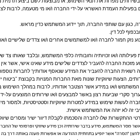
שירותים מפרות את תנאי השימוש, או מבוצעות לשם ביצוע תרמית מ
ים בפעילות העמדת האשראי על-ידי החברה ו/או מי מטעמה, לרבות לצ
 כגון עם שותפי החברה, תוך יידוע המשתמש כדין מראש.
כפוף לכל דין.
ע נזק חמור לחברה ו/או למשתמשים אחרים ו/או צדדים שלישיים ו/א
עילותה ו/או זכויותיה וחובותיה כלפי המשתמש, ובלבד שאותו צד של
לגרוע מזכות החברה להעביר לצדדים שלישים מידע שאינו אישי, אשר אין
ה רשאית החברה להעביר את המידע שנאסף אודותיך לחברות נוספות 
 המשתמש ו/או במידע אשר הצטבר אודותיו, לרבות במהלך השימוש ב
ך סקרי שביעות רצון באשר למבצעים ו/או שירותים המוצעים על-ידי 
ה לעשות שימוש במידע למטרות שיווקיות וסטטיסטיות, ולמסור מידע
יבי זה לא יזהה את המשתמש אישית.
פרטי ההתקשרות שלו לחברה והסכמתו לקבלת דיוור ישיר ומסרים שי
ר מסר המשתמש, מידע בדבר שירותיה וכן מידע שיווקי ופרסומי של החברה
חצן "הסרה" אשר יופיע בתחתית ההודעה או אפשרות מענה באותה דרך בה 