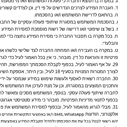
ג. במקרה בו תמצא החברה כי פעולות המשתמש ו/או מי מטעמו ב
ד. העברת המידע לצרכים הנדרשים על פי דין, וכן לצדדים קשור
ה. בהתאם לדרישת המשתמש ו/או בהסכמתו.
ו. בהסכמת המשתמש במסגרת שיתופי פעולה עסקיים של החברה,
ז. בשל צו שיפוטי ו/או דרישה של רשות מוסמכת למסירת המידע וב
ח. בכל מקרה בו תסבור החברה כי מסירת המידע נחוצה כדי למנו
והבלעדי.
ט. במקרה בו העבירה ו/או המחתה החברה לצד שלישי כלשהו את פ
פרטיות זו והוראות כל דין. מובהר, כי אין בכל האמור לעיל כדי 
29. על אף האמור לעיל, בכפוף לקבלת הסכמתך המפורשת, תהי
לצורך המטרות המנויות בסעיף 18 לעיל, ובין היתר, אספקת השירותים, הצעות שיווקיות שונות מאת החברות המנויות בקבוצת "ביטוח ישיר", שיפור השירות וכיו"ב, והכל בכפוף להסכמת המשתמש.
30. החברה רשאית לאסוף ולעשות שימוש במידע שנמסר על-ידי
והתכנים המוצעים במסגרתו, וכן על מנת לעדכן את המשתמש ולערו
לחברה שיתוף פעולה עסקי. בנוסף, המשתמש מסכים ומאשר לחבר
בכפוף לתנאי מדיניות הפרטיות. מובהר כי מידע סטטיסטי אגרגט
31. מבלי לגרוע מהאמור לעיל, ובכפוף למסירת המשתמש את 
אלקטרוני, הודעות
SMS, WhatsApp
ו/או באמצעי התקשרות אחרים אש
יהא רשאי לבטל בכל עת את הסכמתו ולחדול מקבלת המידע באמצעות ל