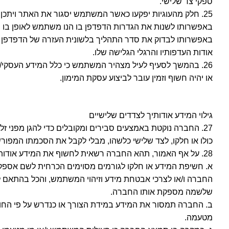
ספקי צד שלישי.
25. חלק מהעוגיות יפקעו כאשר המשתמש יסגור את האתר ויתכן כי אחרות ישמרו על גבי הזיכרון במכשיר. במידה והמשתמש מעדיף לחסום קבצי
באפשרותו לשנות את הגדרות הדפדפן בו הנו משתמש לאופן בו הוא
באפשרותו לבדוק את סדר התהליך בלשונית העזרה של הדפדפן ב
אודות העדפותיו והרגלי הגלישה שלו.
26. בהמשך לסעיף לעיל מצהיר המשתמש כי כלל המידע העסקי/פי
או יהיה חשוף וזמין עובר לביצוע עסקת המימון.
גילוי המידע אודותיך לצדדים שלישיים
27. החברה נוקטת באמצעים סבירים ומקובלים כדי להגן מפני
כולו או חלקו, לצד שלישי כלשהו, מבלי לקבל את הסכמתו המפור
28. על אף האמור, תהא החברה רשאית לחשוף את המידע אודות המשתמש, כולו או חלקו, לצדדים שלישיים כלשהם בכפוף לתנאים הבאים:
א. חשיפת המידע או חלקו לגורמים מסוימים הכרחית לשם אספקת ש
החברה ו/או לצרכי אבטחת מידע וזיהוי המשתמש, והכל בהתאם למ
שלשמה מספקת אותו החברה.
ב. החברה תמסור את המידע במידת הצורך או כנדרש על פי החוק 
מטעמה.