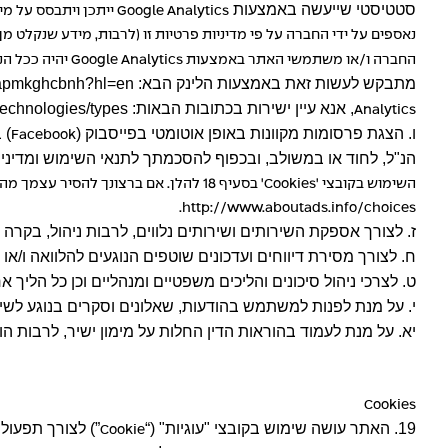
סטטיסטי שייעשה באמצעות
Google Analytics
ייתכן ויתבסס על מי
נאספים על ידי החברה על פי מדיניות פרטיות זו (לרבות, מידע שנקלט 
החברה ו/או משתמשי האתר באמצעות
Google Analytics
יהיה ככל הני
מתבקש לעשות זאת באמצעות הלינק הבא:
dhfapmkghcbnh?hl=en
, אנא עיין ישירות בכתובות הבאות:
technologies/types
Analytics
ו. הצגת פרסומות מקוונות באופן אוטומטי בפייסבוק (
) 
Facebook
הנ"ל, לחוד או במשולב, ובכפוף להסכמתך לתנאי השימוש ומדיניו
השימוש בקובצי '
Cookies
' בסעיף 18 להלן. אם ברצונך להסיר עצמך מהשימוש בכלים אלו או דומים, ניתן לשנות את ההגדרות בדפדפן שלך, לחסום שימושים מסוג זה או בכלל או לפנות לנוחיותך לכתובת שלהלן:
.
http://www.aboutads.info/choices
ז. לצורך אספקת השירותים ושירותים נלווים, לרבות ניהול, בקר
ח. לצורך מסירת דיווחים ועדכונים שוטפים הנוגעים להלוואה ו
ט. לצרכי ניהול סיכונים והליכים משפטיים ומנהליים וכן כל הליך
י. על מנת לפנות למשתמש בהודעות, שאלונים וסקרים בנוגע לשיר
יא. על מנת לעמוד בהוראות הדין החלות על מימון ישיר, לרבות ה
Cookies
19. האתר עושה שימוש בקובצי "עוגיות" (“
”) לצורך תפעול
Cookie