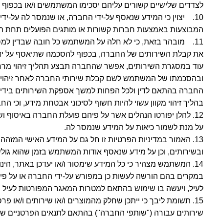
לצדדים שלישיים קשורים עליהם יסכימו המשתמשים ו/או בכפוף לה
10. יצוין כי המידע שנאסף על-ידי החברה, או שנמסר לה על-י
המבוצעות באמצעות חברות קשורות או מותגים הפועלים תחת החב
11. מובהר בזאת, כי לא חלה על המשתמש כל חובה שבדין למס
את קבלת השירותים של החברה, בכפוף להסכמה שתיאסף על ידי ה
עוד במסגרת השירותים, אפשר שהחברה תבצע תהליך זיהוי מרחוק
ובהסכמתו של המשתמש לשם קבלת שירותי החברה לאחר זיהוי מקוון
החברה בהתאם לדין ולכל הפחות למשך אספקת השירותים בידי החב
בהליך זיהוי מקוון עשוי להיות חשוף לסיכוני אבטחת מידע, וכי
12. להלן יפורטו הנהלים אשר על פיהם פועלת החברה באיסו
על מנת לשמור כיאות על המידע שנמסר לה.
13. האמור במדיניות הפרטיות זו חל גם על המידע האישי המ
ובשירותים, וכן על מידע שנאסף אודות המשתמש בזמן שהוא גול
14. המשתמש מצהיר כי כל המידע שימסור ו/או יעדכן באתר, הינו
במקרים בהם הורשה לעשות כן במפורש על-ידי החברה או על פי 
לעיל, ויעשה בו שימוש בהתאם למטרות המאגר המפורטות לעיל ולהל
15. תשומת ליבך כי ייתכן שחלק מהמוצרים ו/או שירותים ו/או 
שירותים עבורה ("שותפי החברה") בהתאם לתנאים הפרטניים של