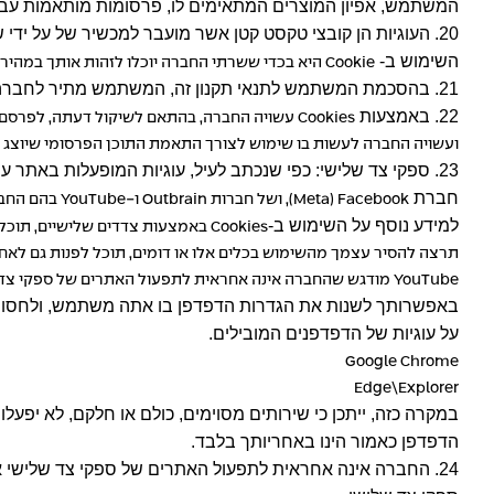
המשתמש, אפיון המוצרים המתאימים לו, פרסומות מותאמות עבו
20. העוגיות הן קובצי טקסט קטן אשר מועבר למכשיר של על ידי 
השימוש ב-
Cookie
היא בכדי ששרתי החברה יוכלו לזהות אותך במהיר
21. בהסכמת המשתמש לתנאי תקנון זה, המשתמש מתיר לחברה "להשתיל"
22. באמצעות
Cookies
עשויה החברה, בהתאם לשיקול דעתה, לפרסם מי
ועשויה החברה לעשות בו שימוש לצורך התאמת התוכן הפרסומי שיוצג בפני
23. ספקי צד שלישי: כפי שנכתב לעיל, עוגיות המופעלות באתר עשויות להיות גם מטעם צד ג'. למשל, עוגיות של חברת
חברת
Meta) Facebook
), ושל חברות
Outbrain
ו-
YouTube
בהם החבר
למידע נוסף על השימוש ב-
Cookies
באמצעות צדדים שלישיים, תוכל 
תרצה להסיר עצמך מהשימוש בכלים אלו או דומים, תוכל לפנות גם לאח
YouTube
מודגש שהחברה אינה אחראית לתפעול האתרים של ספקי צד של
באפשרותך לשנות את הגדרות הדפדפן בו אתה משתמש, ולחסום את 
על עוגיות של הדפדפנים המובילים.
Google Chrome
Edge\Explorer
במקרה כזה, ייתכן כי שירותים מסוימים, כולם או חלקם, לא יפעלו
הדפדפן כאמור הינו באחריותך בלבד.
24. החברה אינה אחראית לתפעול האתרים של ספקי צד שלישי א