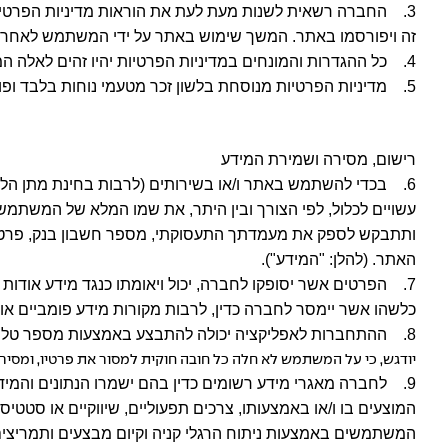
3. החברה רשאית לשנות מעת לעת את הוראות מדיניות הפרטיות של
זה ויפורסמו באתר. המשך שימוש באתר על ידי המשתמש לאחר ביצו
4. כל ההגדרות והמונחים במדיניות הפרטיות יהיו זהים לאלה המופיעים בתנאי השימוש, אלא אם הקשרם של הדברים מחייב אחרת.
5. מדיניות הפרטיות מנוסחת בלשון זכר מטעמי נוחות בלבד ופונה לנשים וגברים כאחד. עמכן הסליחה.
רישום, מסירה ושמירת המידע
6. בכדי להשתמש באתר ו/או בשירותים (לרבות בחינת מתן הלוו
עשויים לכלול, לפי הצורך ובין היתר, את שמו המלא של המשתמש,
ותתבקש לספק את מעמדתך התעסוקתי, מספר חשבון בנק, פרטי כ
האתר. (להלן: "המידע").
7. הפרטים אשר יסופקו לחברה, יכול ויאומתו כנגד מידע אודו
כלשהו אשר יימסר לחברה כדין, לרבות מקורות מידע פומביים או
8. ההתחברות לאפליקציה יכולה להתבצע באמצעות מספר טלפון ומספר תעודת זהות, אותם בחרת למסור לחברה בעת הרישום לאתר ו/או שירותיה, וסיסמה חד פעמית (
יודגש, כי על המשתמש לא חלה כל חובה חוקית למסור את פרטיו, ומסי
9. לחברה מאגרי מידע רשומים כדין בהם ישמרו הנתונים והמיד
המוצעים בו ו/או באמצעותו, צרכים תפעוליים, שיווקיים או סטטי
המשתמשים באמצעות ניתוח הרגלי קניה וקיום מבצעים ותמריצים, שי