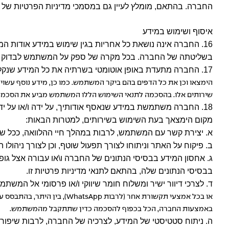
החברה. בהתאם, מומלץ לעיין גם במסמכי מדיניות הפרטיות של
איסוף ושימוש במידע
16. החברה אינה נושאת כל אחריות בגין שימוש במידע אודות 
בשליטתה של החברה. בכל מקרה של ספק על המשתמש לבדוק את מ
17. החברה מתעדת באופן אוטומטי בשרתיה את כל המידע שנקלט מן הדפדפן/טלפון סלולארי שברשות המשתמש ו/או כל מכשיר אחר (להלן: "מכשיר"), ובכלל זה כתובת ה-
הימצאו וכן את כל הדפים בהם ביקר המשתמש. כמו כן, מידע נוסף עשו
שירותים אלו. בהסכמה לתנאי השימוש הללו המשתמש מביע את הסכמתו כ
18. החברה משתמשת במידע שנאסף אודותיך, על ידה ו/או על יד
מקום הימצאך בעת השימוש בשירותים, למטרות הבאות:
א. יצירת קשר עם המשתמש, לרבות במהלך חיי ההלוואה, ככל שת
ב. פיקוח על האתר וניתוחו לצורך תפעול שוטף, וכן לצורך ניהול
ג. אחסון המידע בבסיסי הנתונים של החברה ו\או עבורה אצל ג
בבסיסי הנתונים שלה, בהתאם לתנאי מדיניות פרטיות זו.
ד. לצרכי דיוור ישיר ומשלוח חומר שיווקי ו/או פרסומי אל המש
או בכל אמצעי תקשורת אחר (לרבות
WhatsApp
), בין היתר, בהתבסס
באמצעות החברה, הכל בכפוף להסכמה כדין שתתקבל מהמשתמש.
ה. ניתוח סטטיסטי של המידע, לצרכיה של החברה, לרבות שיפור 