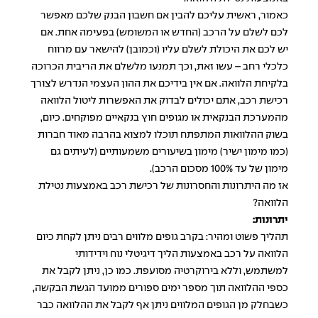
כאמור, ראשית עליכם להבין אם חשבון הבנק שלכם מאפשר
לכם לשלם על הרכב (החדש או המשומש) בפעימה אחת. אם
יש לכם את היכולת לשלם עליו (וכמובן) להישאר עם מרווח
כלכלי רחב – עשו זאת, וכך תמנעו מלשלם את הריבית הכרוכה
בלקיחת הלוואה. אם אין בידיכם את ההון העצמי הנדרש לצורך
רכישת רכב, אתם יכולים לבדוק את האפשרות ליטול הלוואה
מהמערכת הבנקאית או מגופים חוץ בנקאיים מפוקחים. כיום,
בשוק ההלוואות המתפתח תוכלו למצוא בהרבה מאוד חברות
(כמו מימון ישיר) מימון בשיעורים משמעותיים (לעיתים גם
מימון של עד 100% מסכום הרכב).
אז מה היתרונות והחסרונות של רכישת רכב באמצעות נטילת
הלוואה?
יתרונות:
תהליך פשוט ומהיר: בקרב גופים מלווים רבים ניתן לקחת כיום
הלוואה על רכב באמצעות הליך דיגיטלי נוח וידידותי
למשתמש, וללא בירוקרטיה מסועפת. כמו כן, ניתן לקבל את
כספי ההלוואה תוך מספר ימים ספורים ממועד הגשת הבקשה,
כשבחלק מן הגופים המלווים ניתן אף לקבל את ההלוואה כבר