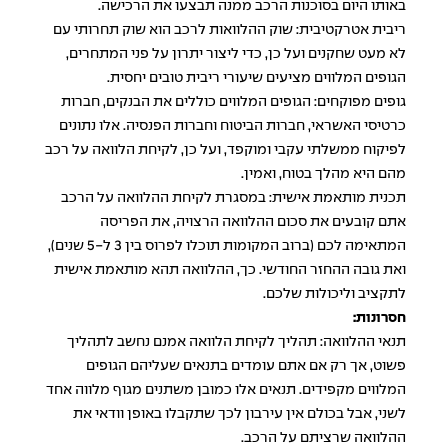
באותו היום בסוכנות הרכב ממנה תבצעו את הרכישה.
ריבית אטרקטיבית: שוק ההלוואות לרכב הוא שוק תחרותי עם
לא מעט שחקנים ועל כן, כדי ליצור יתרון על פני המתחרים,
הגופים המלווים מציעים שיעורי ריבית טובים יחסית.
גופים מפוקחים: הגופים המלווים כוללים את הבנקים, חברות
כרטיסי האשראי, חברות הביטוח וחברות הפנסיה. אלו נתונים
לפיקוח ממשלתי עקבי ומוקפד, ועל כן, לקיחת הלוואה על רכב
מהם היא מהלך בטוח, ואמין.
תכנית מותאמת אישית: במסגרת לקיחת ההלוואה על הרכב
אתם קובעים את סכום ההלוואה הרצויה, את הפריסה
המתאימה לכם (ברוב המקומות תוכלו לפרוס בין 3 ל-5 שנים),
ואת גובה ההחזר החודשי. כך, ההלוואה תהא מותאמת אישית
לתקציב וליכולות שלכם.
חסרונות:
תנאי ההלוואה: תהליך לקיחת הלוואה אמנם נחשב לתהליך
פשוט, אך רק אם אתם עומדים בתנאים שעליהם הגופים
המלווים מקפידים. תנאים אלו כמובן משתנים מגוף מלווה אחד
לשני, אבל בכולם אין עירבון לכך שתקבלו באופן וודאי את
ההלוואה שרציתם על הרכב.