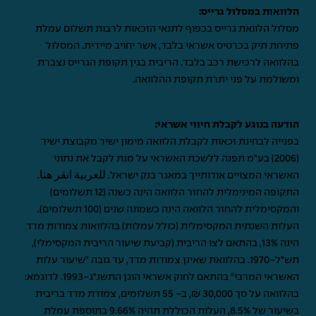
הלוואות במסלול גרייס:
מסלול הלוואת גרייס בכפוף לתנאי הזכאות לרבות תשלום עמלת
פתיחת תיק בכרטיס אשראי בלבד, אשר יחויב מיידית. המסלול
בהלוואה לרכישת רכב בלבד. הריבית בגין תקופת הגרייס נצברת
ומשולמת על פני יתרת תקופת ההלוואה.
הודעה בנוגע לקבלת חיווי אשראי:
בפנייה לבחינת זכאות לקבלת הלוואה מימון ישיר מקבוצת ישיר
(2006) בע"מ תפנה ללשכת האשראי על מנת לקבל את נתוני
האשראי המצויים אודותייך במאגר בנק ישראל.
للعربية انقر هنا
.
התקופה המינימלית להחזר הלוואה הינה כשנה (12 תשלומים)
והמקסימלית להחזר הלוואה הינה כשמונה שנים (100 תשלומים).
העלות השנתית המקסימלית (כולל עמלות) בהלוואות צמודות מדד
הינה 13%, בהתאם לצו הריבית (קביעת שיעור הריבית המקסימלי),
תש"ל-1970. בהלוואת שאינן צמודות מדד, עד גובה "שיעור עלות
האשראי המרבי" בהתאם לחוק אשראי הוגן התשנ"ג-1993. לדוגמא:
בהלוואה על סך 30,000 ₪, ב- 55 תשלומים, צמודת מדד בריבית
בשיעור של 8.5%, העלות הכוללת תהיה 9.66% בתוספת עמלת