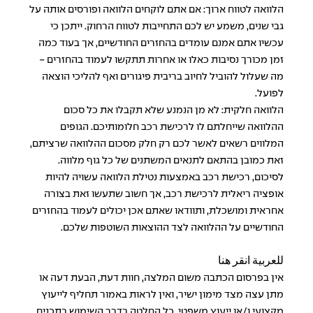
הלוואה לטווח ארוך: אם אתם לוקחים הלוואה ופורסים אותה על
גבי שנים, משמע יש לכם התחייבות לטווח הרחוק. ייתכן כי
עכשיו אתם אמנם עומדים בהחזרים החודשיים, אך בעוד כמה
זמן מכורך נסיבות כאלו או אחרות תתקשו לעמוד בהחזרים -
מה שעלול להוביל לחיוב בריבית פיגורים ואף להליכי הוצאה
לפועל.
הלוואה חלקית: לא מן הנמנע שלא תקבלו את כל סכום
ההלוואה שייחלתם לו לרכישת רכב חלומותיכם. הגופים
המלווים רשאים לאשר לכם רק חלק מסכום ההלוואה שרציתם,
זאת כמובן בהתאם לתנאים המשתנים של כל גוף מלווה.
לסיכום, רכישת רכב באמצעות נטילת הלוואה עשויה להיות
אופציה ריאלית לרכישת רכב, אך חשוב שתעשו זאת בצורה
אחראית ומושכלת, ותוודאו שאתם אכן יכולים לעמוד בהחזרים
החודשיים על ההלוואה לצד ההוצאות השוטפות שלכם.
للعربية انقر هنا
אין בפרסום הכתבה משום המלצה, חוות דעת, הבעת דעה או
מתן עצה מצד מימון ישיר, ואין לראות באמור תחליף לייעוץ
מקצועי ו/או ייעוץ משפטי. כל החלטה בדבר השימוש בתכנים