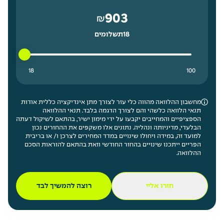
903
₪
18
תשלומים
18 תשלומים נמוך ביותר
100 תשלומים גבוה ביותר
18
100
מחשבון ההלוואה מהווה כלי עזר לצורך מתן אינדיקציה כללית אודות
תנאי הלוואה כלשהי והם לצורך הדגמה בלבד. תנאי ההלוואה
הספציפיים והמחייבים יקבעו על ידי מימון ישיר, בהתאם לשיקול דעתה
הבלעדי, מדיניותה ונהליה. נתונים אלו משקפים את ההחזרים נכון
למועד זה, במידה ויחולו שינויים במדד המחירים לצרכן ו/ או בריבית
הפריים ייתכנו שינויים בהחזר החודשי וזאת בהתאם להוראות הסכם
ההלוואה.
חזרו אליי
רוצה להמשיך לבד