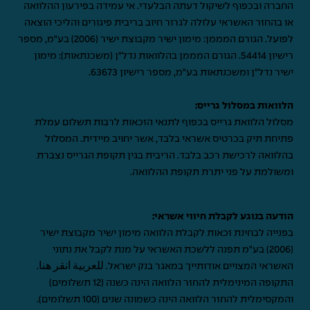
החברה ובכפוף לשיקול דעתה הבלעדי. אי עמידה בפירעון ההלוואה
או בהחזר האשראי עלולה לגרור חיוב בריבית פיגורים והליכי הוצאה
לפועל. הגורם המממן: מימון ישיר מקבוצת ישיר (2006) בע"מ, מספר
רישיון 54414. הגורם המממן בהלוואות נדל"ן (משכנתאות): מימון
ישיר נדל"ן ומשכנתאות בע"מ, מספר רישיון 63673.
הלוואות במסלול גרייס:
מסלול הלוואת גרייס בכפוף לתנאי הזכאות לרבות תשלום עמלת
פתיחת תיק בכרטיס אשראי בלבד, אשר יחויב מיידית. המסלול
בהלוואה לרכישת רכב בלבד. הריבית בגין תקופת הגרייס נצברת
ומשולמת על פני יתרת תקופת ההלוואה.
הודעה בנוגע לקבלת חיווי אשראי:
בפנייה לבחינת זכאות לקבלת הלוואה מימון ישיר מקבוצת ישיר
(2006) בע"מ תפנה ללשכת האשראי על מנת לקבל את נתוני
האשראי המצויים אודותייך במאגר בנק ישראל.
للعربية انقر هنا
.
התקופה המינימלית להחזר הלוואה הינה כשנה (12 תשלומים)
והמקסימלית להחזר הלוואה הינה כשמונה שנים (100 תשלומים).