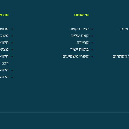
מי אנחנו
מה אנ
איתך
יצירת קשר
מחשבו
קצת עלינו
משכנ
קריירה
הלווא
ביטוח ישיר
מציא
 מפתחים
קשרי משקיעים
הלווא
רכב
הלווא
הלווא