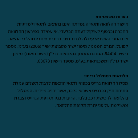
הערות משפטיות:
אישור ההלוואה ותנאי העמדתה הינם בהתאם לתנאי ולמדיניות
החברה ובכפוף לשיקול דעתה הבלעדי. אי עמידה בפירעון ההלוואה
או בהחזר האשראי עלולה לגרור חיוב בריבית פיגורים והליכי הוצאה
לפועל. הגורם המממן: מימון ישיר מקבוצת ישיר (2006) בע"מ, מספר
רישיון 54414. הגורם המממן בהלוואות נדל"ן (משכנתאות): מימון
ישיר נדל"ן ומשכנתאות בע"מ, מספר רישיון 63673.
הלוואות במסלול גרייס:
מסלול הלוואת גרייס בכפוף לתנאי הזכאות לרבות תשלום עמלת
פתיחת תיק בכרטיס אשראי בלבד, אשר יחויב מיידית. המסלול
בהלוואה לרכישת רכב בלבד. הריבית בגין תקופת הגרייס נצברת
ומשולמת על פני יתרת תקופת ההלוואה.