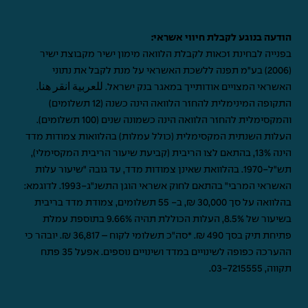
הודעה בנוגע לקבלת חיווי אשראי:
בפנייה לבחינת זכאות לקבלת הלוואה מימון ישיר מקבוצת ישיר
(2006) בע"מ תפנה ללשכת האשראי על מנת לקבל את נתוני
האשראי המצויים אודותייך במאגר בנק ישראל.
للعربية انقر هنا
.
התקופה המינימלית להחזר הלוואה הינה כשנה (12 תשלומים)
והמקסימלית להחזר הלוואה הינה כשמונה שנים (100 תשלומים).
העלות השנתית המקסימלית (כולל עמלות) בהלוואות צמודות מדד
הינה 13%, בהתאם לצו הריבית (קביעת שיעור הריבית המקסימלי),
תש"ל-1970. בהלוואת שאינן צמודות מדד, עד גובה "שיעור עלות
האשראי המרבי" בהתאם לחוק אשראי הוגן התשנ"ג-1993. לדוגמא:
בהלוואה על סך 30,000 ₪, ב- 55 תשלומים, צמודת מדד בריבית
בשיעור של 8.5%, העלות הכוללת תהיה 9.66% בתוספת עמלת
פתיחת תיק בסך 490 ₪. *סה"כ תשלומי לקוח – 36,817 ₪. יובהר כי
ההערכה כפופה לשינויים במדד ושינויים נוספים. אפעל 35 פתח
תקווה,
03-7215555
.