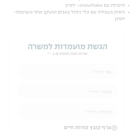
היכרות עם snowflake- יתרון
ניסיון בעבודה עם כלי ניהול באגים ומעקב אחר משימות-
יתרון
הגשת מועמדות למשרה
שדות חובה מסומנים ב - *
שם מלא
מספר נייד
כתובת מייל
הניווט לאחר העלאת הקובץ באמצעות מקש ה-TAB
צרף קובץ קורות חיים