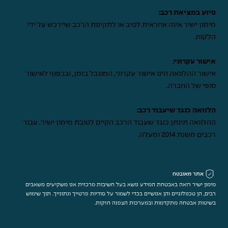
סיוע במציאת רכב:
מימון ישיר אינה אחראית לטיב או לתקינות הרכב שיירכש על ידי
הלקוח.
אישור עקרוני:
אישור ההלוואה הינו אישור עקרוני, המוגבל בזמן, ובכפוף לאישור
סופי של החברה.
הלוואה כנגד שיעבוד רכב:
ההלוואה תינתן כנגד שעבוד הרכב הקיים לטובת מימון ישיר. עבור
רכבים משנת 2014 ומעלה.
אתר מאובטח
מימון ישיר רואה באבטחת המידע נושא בעל חשיבות מרכזית אנו משקיעים משאבים
רבים, הן טכנולוגיים והן אנושיים בכדי לשמור על סודיות פרטייך ונתונייך. תוך שימוש
בשיטות אבטחה מתקדמות ובמערכות הצפנה חזקות.