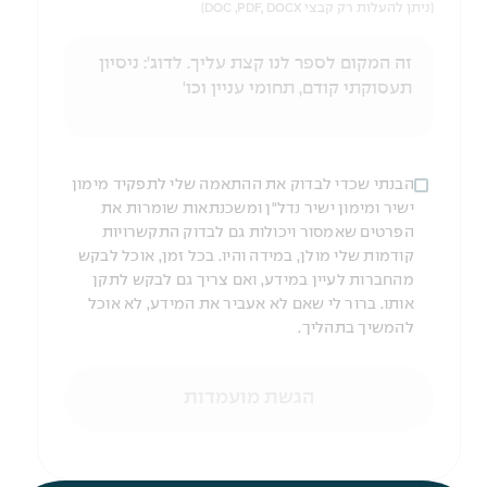
(ניתן להעלות רק קבצי DOC ,PDF, DOCX)
הבנתי שכדי לבדוק את ההתאמה שלי לתפקיד מימון
ישיר ומימון ישיר נדל"ן ומשכנתאות שומרות את
הפרטים שאמסור ויכולות גם לבדוק התקשרויות
קודמות שלי מולן, במידה והיו. בכל זמן, אוכל לבקש
מהחברות לעיין במידע, ואם צריך גם לבקש לתקן
אותו. ברור לי שאם לא אעביר את המידע, לא אוכל
להמשיך בתהליך.
הגשת מועמדות