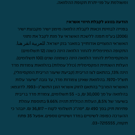
ומשולמת על פני יתרת תקופת ההלוואה.
הודעה בנוגע לקבלת חיווי אשראי:
בפנייה לבחינת זכאות לקבלת הלוואה מימון ישיר מקבוצת ישיר
(2006) בע"מ תפנה ללשכת האשראי על מנת לקבל את נתוני
האשראי המצויים אודותייך במאגר בנק ישראל.
للعربية انقر هنا
.
התקופה המינימלית להחזר הלוואה הינה כשנה (12 תשלומים)
והמקסימלית להחזר הלוואה הינה כשמונה שנים (100 תשלומים).
העלות השנתית המקסימלית (כולל עמלות) בהלוואות צמודות מדד
הינה 13%, בהתאם לצו הריבית (קביעת שיעור הריבית המקסימלי),
תש"ל-1970. בהלוואת שאינן צמודות מדד, עד גובה "שיעור עלות
האשראי המרבי" בהתאם לחוק אשראי הוגן התשנ"ג-1993. לדוגמא:
בהלוואה על סך 30,000 ₪, ב- 55 תשלומים, צמודת מדד בריבית
בשיעור של 8.5%, העלות הכוללת תהיה 9.66% בתוספת עמלת
פתיחת תיק בסך 490 ₪. *סה"כ תשלומי לקוח – 36,817 ₪. יובהר כי
ההערכה כפופה לשינויים במדד ושינויים נוספים. אפעל 35 פתח
תקווה,
03-7215555
.