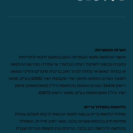
הערות משפטיות:
אישור ההלוואה ותנאי העמדתה הינם בהתאם לתנאי ולמדיניות
החברה ובכפוף לשיקול דעתה הבלעדי. אי עמידה בפירעון ההלוואה
או בהחזר האשראי עלולה לגרור חיוב בריבית פיגורים והליכי הוצאה
לפועל. הגורם המממן: מימון ישיר מקבוצת ישיר (2006) בע"מ, מספר
רישיון 54414. הגורם המממן בהלוואות נדל"ן (משכנתאות): מימון
ישיר נדל"ן ומשכנתאות בע"מ, מספר רישיון 63673.
הלוואות במסלול גרייס:
מסלול הלוואת גרייס בכפוף לתנאי הזכאות לרבות תשלום עמלת
פתיחת תיק בכרטיס אשראי בלבד, אשר יחויב מיידית. המסלול
בהלוואה לרכישת רכב בלבד. הריבית בגין תקופת הגרייס נצברת