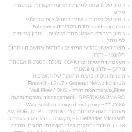
ניסיון של 5 שנים לפחות בתחומי תקשורת ואבטחת
מידע
ניסיון של לפחות 3 שנים בניהול צוות טכנולוגי
מוכח בסביבות
ניסיון Hands-on
Enterprise
ניסיון בעבודה בארגון תחת רגולציה – יתרון (עדיפות
לפיננסי)
תואר ראשון במדעי המחשב / הנדסת מחשבים / תחום
רלוונטי – יתרון
ומעלה, הסמכות אבטחת
הסמכות רלוונטיות (כגון CCNA
מידע) – יתרון משמעותי
היכרות וניסיון ברמת תחזוקה של המערכות
הבאות:
Firewall - L3-L7 - General Network
Mail Flow / DNS
Flow
,,מערכות הגנת דוא"ל -
management - SPF/DKIM/DMARC
,מערכות גלישה
,
מאובטחת -
Web isolation proxy , direct proxy
מערכות הגנה לתחנות קצה ושרתים–
AV, EDR, DLP ,
E5 Defender Microsoft
,תקשורת – ידע וניסיון בעולם ה
3, הגדרה והתקנת ציודי תקשורת: מתגים, נתבים
L1-L