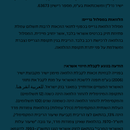
ישיר נדל"ן ומשכנתאות בע"מ, מספר רישיון 63673.
הלוואות במסלול גרייס:
מסלול הלוואת גרייס בכפוף לתנאי הזכאות לרבות תשלום עמלת
פתיחת תיק בכרטיס אשראי בלבד, אשר יחויב מיידית. המסלול
בהלוואה לרכישת רכב בלבד. הריבית בגין תקופת הגרייס נצברת
ומשולמת על פני יתרת תקופת ההלוואה.
הודעה בנוגע לקבלת חיווי אשראי:
בפנייה לבחינת זכאות לקבלת הלוואה מימון ישיר מקבוצת ישיר
(2006) בע"מ תפנה ללשכת האשראי על מנת לקבל את נתוני
האשראי המצויים אודותייך במאגר בנק ישראל.
للعربية انقر هنا
.
התקופה המינימלית להחזר הלוואה הינה כשנה (12 תשלומים)
והמקסימלית להחזר הלוואה הינה כשמונה שנים (100 תשלומים).
העלות השנתית המקסימלית (כולל עמלות) בהלוואות צמודות מדד
הינה 13%, בהתאם לצו הריבית (קביעת שיעור הריבית המקסימלי),
תש"ל-1970. בהלוואת שאינן צמודות מדד, עד גובה "שיעור עלות
האשראי המרבי" בהתאם לחוק אשראי הוגן התשנ"ג-1993. לדוגמא: