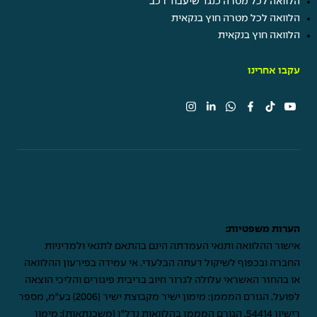
הלוואה לכל מטרה כנגד שיעבוד רכב
הלוואה לכל מטרה חוץ בנקאית
הלוואה חוץ בנקאית
עקבו אחרינו
הערות משפטיות:
אישור ההלוואה ותנאי העמדתה הינם בהתאם לתנאי ולמדיניות
החברה ובכפוף לשיקול דעתה הבלעדי. אי עמידה בפירעון ההלוואה
או בהחזר האשראי עלולה לגרור חיוב בריבית פיגורים והליכי הוצאה
לפועל. הגורם המממן: מימון ישיר מקבוצת ישיר (2006) בע"מ, מספר
רישיון 54414. הגורם המממן בהלוואות נדל"ן (משכנתאות): מימון