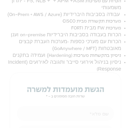
F5, NLB + + APM +ASM
- יתרון
הכרות עם מערכות
משמעותי
עבודה בסביבות היברידיות (
)
On-Prem + AWS / Azure
מערכות תקשורת מבית CISCO
מבית
מערכות FW
FORTI
הכרות בעבודה בסביבות היברידיות
וענן
on-premise
הכרות עם מערכי כספות -מערכות העברת קבצים
מאובטחות (
)
GoAnywhere / MFT
) ועמידה בתקנים
ניסיון בהקשחות מערכות (Hardening
ניסיון בניהול אירועי סייבר ותגובה לאירועים (
Incident
Response
)
הגשת מועמדות למשרה
שדות חובה מסומנים ב - *
שם מלא