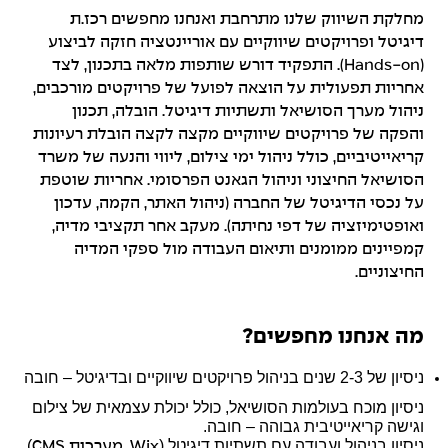
מחלקת השיווק שלנו מתרחבת ואנחנו מחפשים רכז.ת
דיגיטל ופרויקטים שיווקיים עם אוריינטציה חזקה לביצוע
(Hands-on). התפקיד דורש שותפות מלאה בתכנון, לצד
אחריות תפעולית על הוצאה לפועל של פרויקטים מורכבים,
ניהול מערך הסושיאל ותשתיות דיגיטל. הובלה, תכנון
והפקה של פרויקטים שיווקיים מקצה לקצה הובלת רעיונות
קריאייטיביים, כולל ניהול ימי צילום, ליווי והנעה של משרד
הסושיאל החיצוני וניהול הגאנט הפרסומי. אחריות שוטפת
על נכסי הדיגיטל של החברה (ניהול האתר, הקמה, עדכון
ואופטימיזציה של דפי נחיתה). מעקב אחר תקציבי מדיה,
קמפיינים ממומנים ותיאום העבודה מול ספקי המדיה
החיצוניים.
מה אנחנו מחפשים?
ניסיון של 2-3 שנים בניהול פרויקטים שיווקיים ובדיגיטל – חובה
ניסיון מוכח בעולמות הסושיאל, כולל יכולת עצמאית של צילום
וגישה קריאייטיבית גבוהה – חובה.
ניסיון בניהול ועבודה עם תשתיות דיגיטל (
)
Wix
, מערכות
CMS