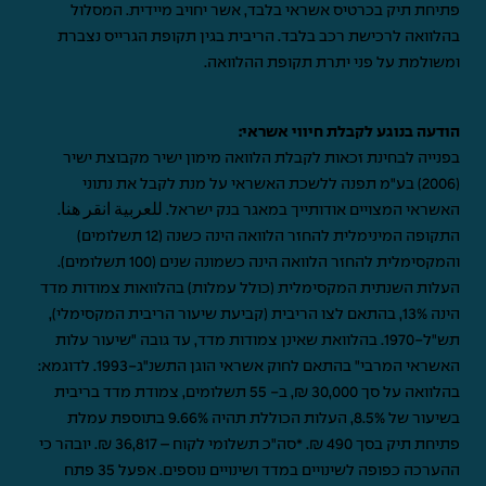
פתיחת תיק בכרטיס אשראי בלבד, אשר יחויב מיידית. המסלול
בהלוואה לרכישת רכב בלבד. הריבית בגין תקופת הגרייס נצברת
ומשולמת על פני יתרת תקופת ההלוואה.
הודעה בנוגע לקבלת חיווי אשראי:
בפנייה לבחינת זכאות לקבלת הלוואה מימון ישיר מקבוצת ישיר
(2006) בע"מ תפנה ללשכת האשראי על מנת לקבל את נתוני
האשראי המצויים אודותייך במאגר בנק ישראל.
للعربية انقر هنا
.
התקופה המינימלית להחזר הלוואה הינה כשנה (12 תשלומים)
והמקסימלית להחזר הלוואה הינה כשמונה שנים (100 תשלומים).
העלות השנתית המקסימלית (כולל עמלות) בהלוואות צמודות מדד
הינה 13%, בהתאם לצו הריבית (קביעת שיעור הריבית המקסימלי),
תש"ל-1970. בהלוואת שאינן צמודות מדד, עד גובה "שיעור עלות
האשראי המרבי" בהתאם לחוק אשראי הוגן התשנ"ג-1993. לדוגמא:
בהלוואה על סך 30,000 ₪, ב- 55 תשלומים, צמודת מדד בריבית
בשיעור של 8.5%, העלות הכוללת תהיה 9.66% בתוספת עמלת
פתיחת תיק בסך 490 ₪. *סה"כ תשלומי לקוח – 36,817 ₪. יובהר כי
ההערכה כפופה לשינויים במדד ושינויים נוספים. אפעל 35 פתח