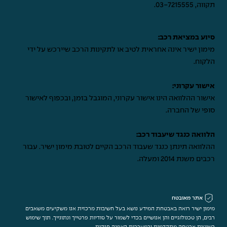
תקווה,
03-7215555
.
סיוע במציאת רכב:
מימון ישיר אינה אחראית לטיב או לתקינות הרכב שיירכש על ידי
הלקוח.
אישור עקרוני:
אישור ההלוואה הינו אישור עקרוני, המוגבל בזמן, ובכפוף לאישור
סופי של החברה.
הלוואה כנגד שיעבוד רכב:
ההלוואה תינתן כנגד שעבוד הרכב הקיים לטובת מימון ישיר. עבור
רכבים משנת 2014 ומעלה.
אתר מאובטח
מימון ישיר רואה באבטחת המידע נושא בעל חשיבות מרכזית אנו משקיעים משאבים
רבים, הן טכנולוגיים והן אנושיים בכדי לשמור על סודיות פרטייך ונתונייך. תוך שימוש
בשיטות אבטחה מתקדמות ובמערכות הצפנה חזקות.