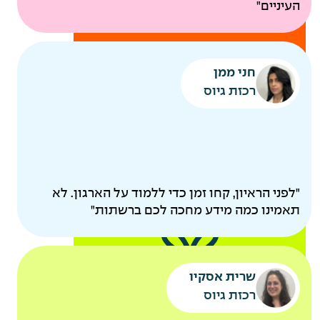
בדיקות רפואיות תקופתיות
העיניים"
להיות
חני ממן
הורים
רכזת גיוס
"לפני הראיון, קחו זמן כדי ללמוד על הארגון. לא
תאמינו כמה מידע מחכה לכם ברשתות"
קייטנות מסובסדות
שרית אסקיו
אקסטרא חופש להורים
רכזת גיוס
לאחר ותק של שנה