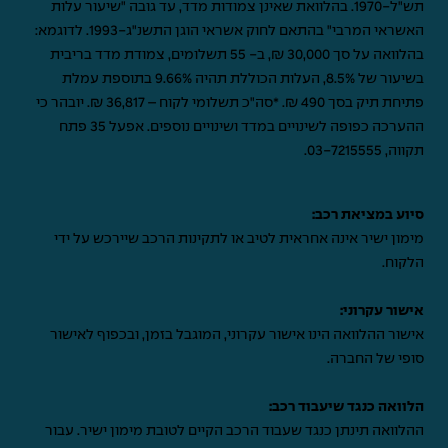
תש"ל-1970. בהלוואת שאינן צמודות מדד, עד גובה "שיעור עלות
האשראי המרבי" בהתאם לחוק אשראי הוגן התשנ"ג-1993. לדוגמא:
בהלוואה על סך 30,000 ₪, ב- 55 תשלומים, צמודת מדד בריבית
בשיעור של 8.5%, העלות הכוללת תהיה 9.66% בתוספת עמלת
פתיחת תיק בסך 490 ₪. *סה"כ תשלומי לקוח – 36,817 ₪. יובהר כי
ההערכה כפופה לשינויים במדד ושינויים נוספים. אפעל 35 פתח
תקווה,
03-7215555
.
סיוע במציאת רכב:
מימון ישיר אינה אחראית לטיב או לתקינות הרכב שיירכש על ידי
הלקוח.
אישור עקרוני:
אישור ההלוואה הינו אישור עקרוני, המוגבל בזמן, ובכפוף לאישור
סופי של החברה.
הלוואה כנגד שיעבוד רכב:
ההלוואה תינתן כנגד שעבוד הרכב הקיים לטובת מימון ישיר. עבור