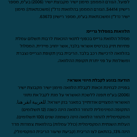
לפועל. הגורם המממן: מימון ישיר מקבוצת ישיר (2006) בע"מ, מספר
רישיון 54414. הגורם המממן בהלוואות נדל"ן (משכנתאות): מימון
ישיר נדל"ן ומשכנתאות בע"מ, מספר רישיון 63673.
הלוואות במסלול גרייס:
מסלול הלוואת גרייס בכפוף לתנאי הזכאות לרבות תשלום עמלת
פתיחת תיק בכרטיס אשראי בלבד, אשר יחויב מיידית. המסלול
בהלוואה לרכישת רכב בלבד. הריבית בגין תקופת הגרייס נצברת
ומשולמת על פני יתרת תקופת ההלוואה.
הודעה בנוגע לקבלת חיווי אשראי:
בפנייה לבחינת זכאות לקבלת הלוואה מימון ישיר מקבוצת ישיר
(2006) בע"מ תפנה ללשכת האשראי על מנת לקבל את נתוני
האשראי המצויים אודותייך במאגר בנק ישראל.
للعربية انقر هنا
.
התקופה המינימלית להחזר הלוואה הינה כשנה (12 תשלומים)
והמקסימלית להחזר הלוואה הינה כשמונה שנים (100 תשלומים).
העלות השנתית המקסימלית (כולל עמלות) בהלוואות צמודות מדד
הינה 13%, בהתאם לצו הריבית (קביעת שיעור הריבית המקסימלי),