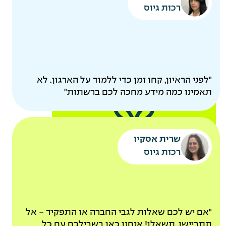
הורים
רכזת גיוס
"לפני הראיון, קחו זמן כדי ללמוד על הארגון. לא
תאמינו כמה מידע מחכה לכם ברשתות"
קייטנות מסובסדות
שרית אסקיו
אקסטרא חופש להורים
רכזת גיוס
לאחר ותק של שנה
אירוע משפחות שנתי
פינוקים
"אם יש לכם שאלות לגבי החברה או התפקיד - אל
תתביישו, תשאלו! אנחנו כאן בשבילכם עם כל