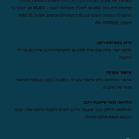
בשיעור של 8.5%, העלות הכוללת תהיה 9.66% בתוספת עמלת
פתיחת תיק בסך 490 ₪. *סה"כ תשלומי לקוח – 36,817 ₪. יובהר כי
ההערכה כפופה לשינויים במדד ושינויים נוספים. אפעל 35 פתח
תקווה,
03-7215555
.
סיוע במציאת רכב:
מימון ישיר אינה אחראית לטיב או לתקינות הרכב שיירכש על ידי
הלקוח.
אישור עקרוני:
אישור ההלוואה הינו אישור עקרוני, המוגבל בזמן, ובכפוף לאישור
סופי של החברה.
הלוואה כנגד שיעבוד רכב:
ההלוואה תינתן כנגד שעבוד הרכב הקיים לטובת מימון ישיר. עבור
רכבים משנת 2014 ומעלה.