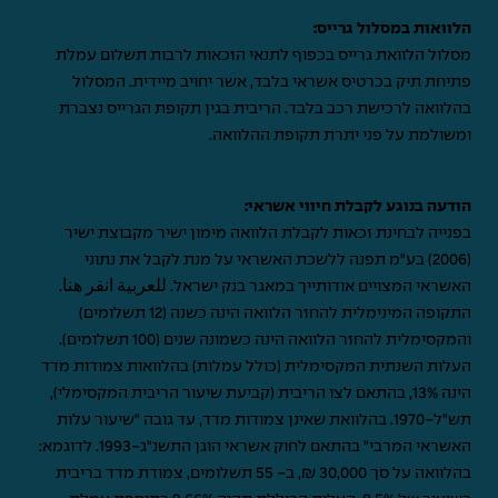
הלוואות במסלול גרייס:
מסלול הלוואת גרייס בכפוף לתנאי הזכאות לרבות תשלום עמלת
פתיחת תיק בכרטיס אשראי בלבד, אשר יחויב מיידית. המסלול
בהלוואה לרכישת רכב בלבד. הריבית בגין תקופת הגרייס נצברת
ומשולמת על פני יתרת תקופת ההלוואה.
הודעה בנוגע לקבלת חיווי אשראי:
בפנייה לבחינת זכאות לקבלת הלוואה מימון ישיר מקבוצת ישיר
(2006) בע"מ תפנה ללשכת האשראי על מנת לקבל את נתוני
האשראי המצויים אודותייך במאגר בנק ישראל.
للعربية انقر هنا
.
התקופה המינימלית להחזר הלוואה הינה כשנה (12 תשלומים)
והמקסימלית להחזר הלוואה הינה כשמונה שנים (100 תשלומים).
העלות השנתית המקסימלית (כולל עמלות) בהלוואות צמודות מדד
הינה 13%, בהתאם לצו הריבית (קביעת שיעור הריבית המקסימלי),
תש"ל-1970. בהלוואת שאינן צמודות מדד, עד גובה "שיעור עלות
האשראי המרבי" בהתאם לחוק אשראי הוגן התשנ"ג-1993. לדוגמא:
בהלוואה על סך 30,000 ₪, ב- 55 תשלומים, צמודת מדד בריבית