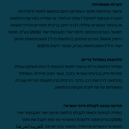
הערות משפטיות:
אישור ההלוואה ותנאי העמדתה הינם בהתאם לתנאי ולמדיניות
החברה ובכפוף לשיקול דעתה הבלעדי. אי עמידה בפירעון ההלוואה
או בהחזר האשראי עלולה לגרור חיוב בריבית פיגורים והליכי הוצאה
לפועל. הגורם המממן: מימון ישיר מקבוצת ישיר (2006) בע"מ, מספר
רישיון 54414. הגורם המממן בהלוואות נדל"ן (משכנתאות): מימון
ישיר נדל"ן ומשכנתאות בע"מ, מספר רישיון 63673.
הלוואות במסלול גרייס:
מסלול הלוואת גרייס בכפוף לתנאי הזכאות לרבות תשלום עמלת
פתיחת תיק בכרטיס אשראי בלבד, אשר יחויב מיידית. המסלול
בהלוואה לרכישת רכב בלבד. הריבית בגין תקופת הגרייס נצברת
ומשולמת על פני יתרת תקופת ההלוואה.
הודעה בנוגע לקבלת חיווי אשראי:
בפנייה לבחינת זכאות לקבלת הלוואה מימון ישיר מקבוצת ישיר
(2006) בע"מ תפנה ללשכת האשראי על מנת לקבל את נתוני
האשראי המצויים אודותייך במאגר בנק ישראל.
للعربية انقر هنا
.