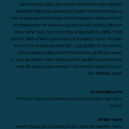
התקופה המינימלית להחזר הלוואה הינה כשנה (12 תשלומים)
והמקסימלית להחזר הלוואה הינה כשמונה שנים (100 תשלומים).
העלות השנתית המקסימלית (כולל עמלות) בהלוואות צמודות מדד
הינה 13%, בהתאם לצו הריבית (קביעת שיעור הריבית המקסימלי),
תש"ל-1970. בהלוואת שאינן צמודות מדד, עד גובה "שיעור עלות
האשראי המרבי" בהתאם לחוק אשראי הוגן התשנ"ג-1993. לדוגמא:
בהלוואה על סך 30,000 ₪, ב- 55 תשלומים, צמודת מדד בריבית
בשיעור של 8.5%, העלות הכוללת תהיה 9.66% בתוספת עמלת
פתיחת תיק בסך 490 ₪. *סה"כ תשלומי לקוח – 36,817 ₪. יובהר כי
ההערכה כפופה לשינויים במדד ושינויים נוספים. אפעל 35 פתח
תקווה,
03-7215555
.
סיוע במציאת רכב:
מימון ישיר אינה אחראית לטיב או לתקינות הרכב שיירכש על ידי
הלקוח.
אישור עקרוני:
אישור ההלוואה הינו אישור עקרוני, המוגבל בזמן, ובכפוף לאישור