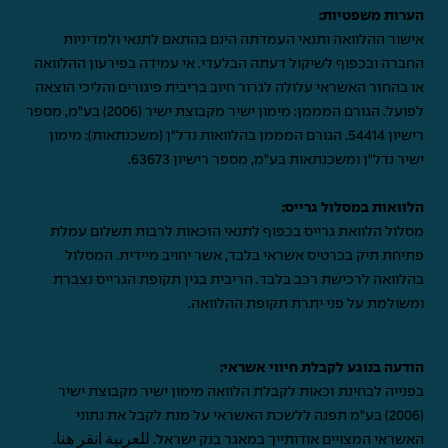
הערות משפטיות:
אישור ההלוואה ותנאי העמדתה הינם בהתאם לתנאי ולמדיניות
החברה ובכפוף לשיקול דעתה הבלעדי. אי עמידה בפירעון ההלוואה
או בהחזר האשראי עלולה לגרור חיוב בריבית פיגורים והליכי הוצאה
לפועל. הגורם המממן: מימון ישיר מקבוצת ישיר (2006) בע"מ, מספר
רישיון 54414. הגורם המממן בהלוואות נדל"ן (משכנתאות): מימון
ישיר נדל"ן ומשכנתאות בע"מ, מספר רישיון 63673.
הלוואות במסלול גרייס:
מסלול הלוואת גרייס בכפוף לתנאי הזכאות לרבות תשלום עמלת
פתיחת תיק בכרטיס אשראי בלבד, אשר יחויב מיידית. המסלול
בהלוואה לרכישת רכב בלבד. הריבית בגין תקופת הגרייס נצברת
ומשולמת על פני יתרת תקופת ההלוואה.
הודעה בנוגע לקבלת חיווי אשראי:
בפנייה לבחינת זכאות לקבלת הלוואה מימון ישיר מקבוצת ישיר
(2006) בע"מ תפנה ללשכת האשראי על מנת לקבל את נתוני
האשראי המצויים אודותייך במאגר בנק ישראל.
للعربية انقر هنا
.