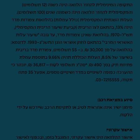
התקופה המינימלית להחזר הלוואה הינה כשנה (12 תשלומים)
והמקסימלית להחזר הלוואה הינה כשמונה שנים (100 תשלומים).
העלות השנתית המקסימלית (כולל עמלות) בהלוואות צמודות מדד
הינה 13%, בהתאם לצו הריבית (קביעת שיעור הריבית המקסימלי),
תש"ל-1970. בהלוואת שאינן צמודות מדד, עד גובה "שיעור עלות
האשראי המרבי" בהתאם לחוק אשראי הוגן התשנ"ג-1993. לדוגמא:
בהלוואה על סך 30,000 ₪, ב- 55 תשלומים, צמודת מדד בריבית
בשיעור של 8.5%, העלות הכוללת תהיה 9.66% בתוספת עמלת
פתיחת תיק בסך 490 ₪. *סה"כ תשלומי לקוח – 36,817 ₪. יובהר כי
ההערכה כפופה לשינויים במדד ושינויים נוספים. אפעל 35 פתח
תקווה,
03-7215555
.
סיוע במציאת רכב:
מימון ישיר אינה אחראית לטיב או לתקינות הרכב שיירכש על ידי
הלקוח.
אישור עקרוני:
אישור ההלוואה הינו אישור עקרוני, המוגבל בזמן, ובכפוף לאישור