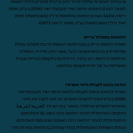
או בהחזר האשראי עלולה לגרור חיוב בריבית פיגורים והליכי הוצאה
לפועל. הגורם המממן: מימון ישיר מקבוצת ישיר (2006) בע"מ, מספר
רישיון 54414. הגורם המממן בהלוואות נדל"ן (משכנתאות): מימון
ישיר נדל"ן ומשכנתאות בע"מ, מספר רישיון 63673.
הלוואות במסלול גרייס:
מסלול הלוואת גרייס בכפוף לתנאי הזכאות לרבות תשלום עמלת
פתיחת תיק בכרטיס אשראי בלבד, אשר יחויב מיידית. המסלול
בהלוואה לרכישת רכב בלבד. הריבית בגין תקופת הגרייס נצברת
ומשולמת על פני יתרת תקופת ההלוואה.
הודעה בנוגע לקבלת חיווי אשראי:
בפנייה לבחינת זכאות לקבלת הלוואה מימון ישיר מקבוצת ישיר
(2006) בע"מ תפנה ללשכת האשראי על מנת לקבל את נתוני
האשראי המצויים אודותייך במאגר בנק ישראל.
للعربية انقر هنا
.
התקופה המינימלית להחזר הלוואה הינה כשנה (12 תשלומים)
והמקסימלית להחזר הלוואה הינה כשמונה שנים (100 תשלומים).
העלות השנתית המקסימלית (כולל עמלות) בהלוואות צמודות מדד