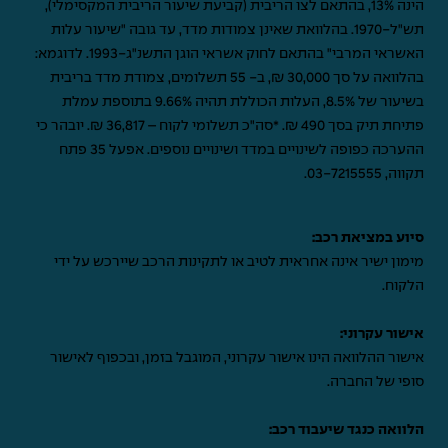
הינה 13%, בהתאם לצו הריבית (קביעת שיעור הריבית המקסימלי),
תש"ל-1970. בהלוואת שאינן צמודות מדד, עד גובה "שיעור עלות
האשראי המרבי" בהתאם לחוק אשראי הוגן התשנ"ג-1993. לדוגמא:
בהלוואה על סך 30,000 ₪, ב- 55 תשלומים, צמודת מדד בריבית
בשיעור של 8.5%, העלות הכוללת תהיה 9.66% בתוספת עמלת
פתיחת תיק בסך 490 ₪. *סה"כ תשלומי לקוח – 36,817 ₪. יובהר כי
ההערכה כפופה לשינויים במדד ושינויים נוספים. אפעל 35 פתח
תקווה,
03-7215555
.
סיוע במציאת רכב:
מימון ישיר אינה אחראית לטיב או לתקינות הרכב שיירכש על ידי
הלקוח.
אישור עקרוני:
אישור ההלוואה הינו אישור עקרוני, המוגבל בזמן, ובכפוף לאישור
סופי של החברה.
הלוואה כנגד שיעבוד רכב: