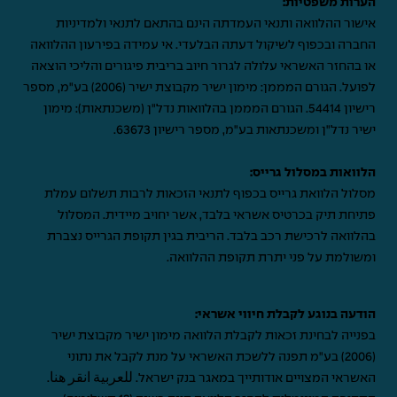
הערות משפטיות:
אישור ההלוואה ותנאי העמדתה הינם בהתאם לתנאי ולמדיניות
החברה ובכפוף לשיקול דעתה הבלעדי. אי עמידה בפירעון ההלוואה
או בהחזר האשראי עלולה לגרור חיוב בריבית פיגורים והליכי הוצאה
לפועל. הגורם המממן: מימון ישיר מקבוצת ישיר (2006) בע"מ, מספר
רישיון 54414. הגורם המממן בהלוואות נדל"ן (משכנתאות): מימון
ישיר נדל"ן ומשכנתאות בע"מ, מספר רישיון 63673.
הלוואות במסלול גרייס:
מסלול הלוואת גרייס בכפוף לתנאי הזכאות לרבות תשלום עמלת
פתיחת תיק בכרטיס אשראי בלבד, אשר יחויב מיידית. המסלול
בהלוואה לרכישת רכב בלבד. הריבית בגין תקופת הגרייס נצברת
ומשולמת על פני יתרת תקופת ההלוואה.
הודעה בנוגע לקבלת חיווי אשראי:
בפנייה לבחינת זכאות לקבלת הלוואה מימון ישיר מקבוצת ישיר
(2006) בע"מ תפנה ללשכת האשראי על מנת לקבל את נתוני
האשראי המצויים אודותייך במאגר בנק ישראל.
للعربية انقر هنا
.