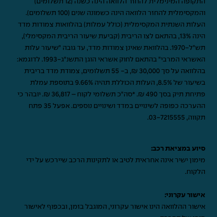
התקופה המינימלית להחזר הלוואה הינה כשנה (12 תשלומים)
והמקסימלית להחזר הלוואה הינה כשמונה שנים (100 תשלומים).
העלות השנתית המקסימלית (כולל עמלות) בהלוואות צמודות מדד
הינה 13%, בהתאם לצו הריבית (קביעת שיעור הריבית המקסימלי),
תש"ל-1970. בהלוואת שאינן צמודות מדד, עד גובה "שיעור עלות
האשראי המרבי" בהתאם לחוק אשראי הוגן התשנ"ג-1993. לדוגמא:
בהלוואה על סך 30,000 ₪, ב- 55 תשלומים, צמודת מדד בריבית
בשיעור של 8.5%, העלות הכוללת תהיה 9.66% בתוספת עמלת
פתיחת תיק בסך 490 ₪. *סה"כ תשלומי לקוח – 36,817 ₪. יובהר כי
ההערכה כפופה לשינויים במדד ושינויים נוספים. אפעל 35 פתח
תקווה,
03-7215555
.
סיוע במציאת רכב:
מימון ישיר אינה אחראית לטיב או לתקינות הרכב שיירכש על ידי
הלקוח.
אישור עקרוני:
אישור ההלוואה הינו אישור עקרוני, המוגבל בזמן, ובכפוף לאישור