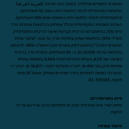
האשראי המצויים אודותייך במאגר בנק ישראל.
للعربية انقر هنا
.
התקופה המינימלית להחזר הלוואה הינה כשנה (12 תשלומים)
והמקסימלית להחזר הלוואה הינה כשמונה שנים (100 תשלומים).
העלות השנתית המקסימלית (כולל עמלות) בהלוואות צמודות מדד
הינה 13%, בהתאם לצו הריבית (קביעת שיעור הריבית המקסימלי),
תש"ל-1970. בהלוואת שאינן צמודות מדד, עד גובה "שיעור עלות
האשראי המרבי" בהתאם לחוק אשראי הוגן התשנ"ג-1993. לדוגמא:
בהלוואה על סך 30,000 ₪, ב- 55 תשלומים, צמודת מדד בריבית
בשיעור של 8.5%, העלות הכוללת תהיה 9.66% בתוספת עמלת
פתיחת תיק בסך 490 ₪. *סה"כ תשלומי לקוח – 36,817 ₪. יובהר כי
ההערכה כפופה לשינויים במדד ושינויים נוספים. אפעל 35 פתח
תקווה,
03-7215555
.
סיוע במציאת רכב:
מימון ישיר אינה אחראית לטיב או לתקינות הרכב שיירכש על ידי
הלקוח.
אישור עקרוני: