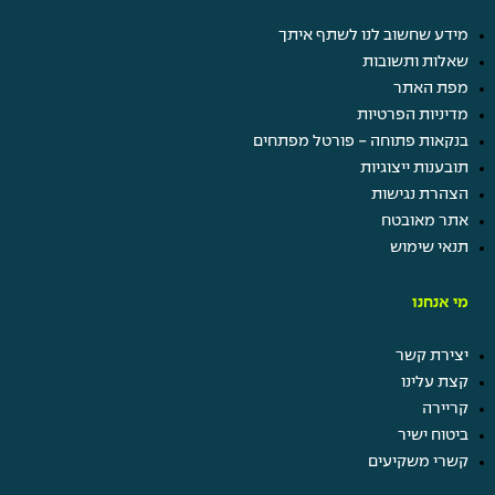
מתנות בימי הולדת
תוספת ימי חופשה באירועים
מידע שחשוב לנו לשתף איתך
משפחתיים
שאלות ותשובות
חופש ביום הולדת
מפת האתר
חברות במועדוני לקוחות
מדיניות הפרטיות
בנקאות פתוחה - פורטל מפתחים
תובענות ייצוגיות
הצהרת נגישות
עוד
אתר מאובטח
בשבילך
תנאי שימוש
מי אנחנו
יצירת קשר
קצת עלינו
קריירה
ביטוח ישיר
קשרי משקיעים
קרו השתלמות