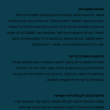
הערות משפטיות:
אישור ההלוואה ותנאי העמדתה הינם בהתאם לתנאי ולמדיניות
החברה ובכפוף לשיקול דעתה הבלעדי. אי עמידה בפירעון ההלוואה
או בהחזר האשראי עלולה לגרור חיוב בריבית פיגורים והליכי הוצאה
לפועל. הגורם המממן: מימון ישיר מקבוצת ישיר (2006) בע"מ, מספר
רישיון 54414. הגורם המממן בהלוואות נדל"ן (משכנתאות): מימון
ישיר נדל"ן ומשכנתאות בע"מ, מספר רישיון 63673.
הלוואות במסלול גרייס:
מסלול הלוואת גרייס בכפוף לתנאי הזכאות לרבות תשלום עמלת
פתיחת תיק בכרטיס אשראי בלבד, אשר יחויב מיידית. המסלול
בהלוואה לרכישת רכב בלבד. הריבית בגין תקופת הגרייס נצברת
ומשולמת על פני יתרת תקופת ההלוואה.
הודעה בנוגע לקבלת חיווי אשראי:
בפנייה לבחינת זכאות לקבלת הלוואה מימון ישיר מקבוצת ישיר
(2006) בע"מ תפנה ללשכת האשראי על מנת לקבל את נתוני