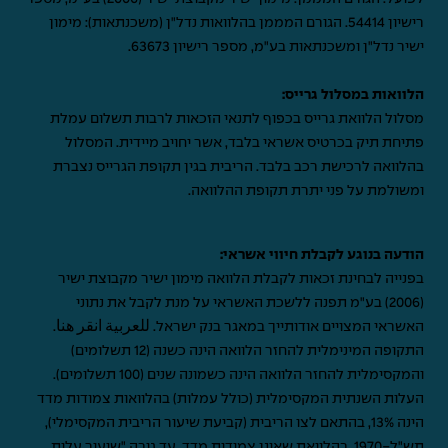
רישיון 54414. הגורם המממן בהלוואות נדל"ן (משכנתאות): מימון
ישיר נדל"ן ומשכנתאות בע"מ, מספר רישיון 63673.
הלוואות במסלול גרייס:
מסלול הלוואת גרייס בכפוף לתנאי הזכאות לרבות תשלום עמלת
פתיחת תיק בכרטיס אשראי בלבד, אשר יחויב מיידית. המסלול
בהלוואה לרכישת רכב בלבד. הריבית בגין תקופת הגרייס נצברת
ומשולמת על פני יתרת תקופת ההלוואה.
הודעה בנוגע לקבלת חיווי אשראי:
בפנייה לבחינת זכאות לקבלת הלוואה מימון ישיר מקבוצת ישיר
(2006) בע"מ תפנה ללשכת האשראי על מנת לקבל את נתוני
האשראי המצויים אודותייך במאגר בנק ישראל.
للعربية انقر هنا
.
התקופה המינימלית להחזר הלוואה הינה כשנה (12 תשלומים)
והמקסימלית להחזר הלוואה הינה כשמונה שנים (100 תשלומים).
העלות השנתית המקסימלית (כולל עמלות) בהלוואות צמודות מדד
הינה 13%, בהתאם לצו הריבית (קביעת שיעור הריבית המקסימלי),
תש"ל-1970. בהלוואת שאינן צמודות מדד, עד גובה "שיעור עלות