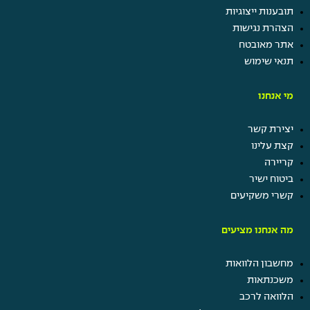
תובענות ייצוגיות
הצהרת נגישות
עוד
אתר מאובטח
בשבילך
תנאי שימוש
מי אנחנו
יצירת קשר
קצת עלינו
קריירה
ביטוח ישיר
קשרי משקיעים
קרו השתלמות
תן ביס
מה אנחנו מציעים
קרן מלגות
נופש חברה
מחשבון הלוואות
ערבי גיבוש ומסיבות
משכנתאות
הטבות בביטוח ישיר
הלוואה לרכב