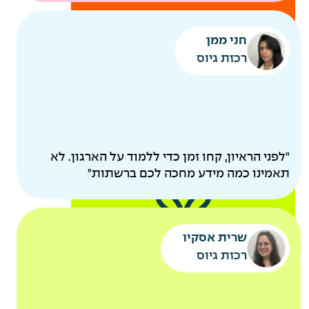
להיות
חני ממן
הורים
רכזת גיוס
"לפני הראיון, קחו זמן כדי ללמוד על הארגון. לא
תאמינו כמה מידע מחכה לכם ברשתות"
קייטנות מסובסדות
שרית אסקיו
אקסטרא חופש להורים
רכזת גיוס
לאחר ותק של שנה
אירוע משפחות שנתי