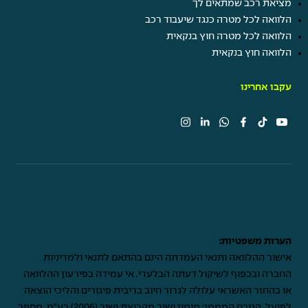
מציאת רכב שמתאים לך
הלוואה לכל מטרה כנגד שיעבוד רכב
הלוואה לכל מטרה חוץ בנקאית
הלוואה חוץ בנקאית
עקבו אחרינו
הערות משפטיות:
אישור ההלוואה ותנאי העמדתה הינם בהתאם לתנאי ולמדיניות
החברה ובכפוף לשיקול דעתה הבלעדי. אי עמידה בפירעון ההלוואה
או בהחזר האשראי עלולה לגרור חיוב בריבית פיגורים והליכי הוצאה
לפועל. הגורם המממן: מימון ישיר מקבוצת ישיר (2006) בע"מ, מספר