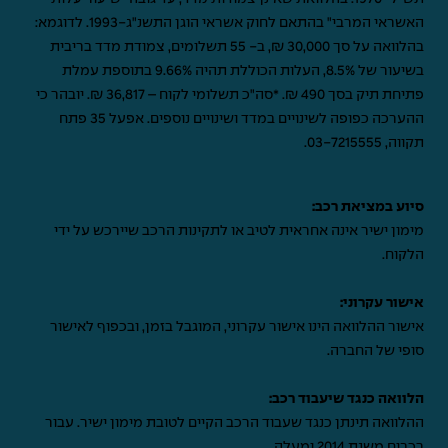
האשראי המרבי" בהתאם לחוק אשראי הוגן התשנ"ג-1993. לדוגמא:
בהלוואה על סך 30,000 ₪, ב- 55 תשלומים, צמודת מדד בריבית
בשיעור של 8.5%, העלות הכוללת תהיה 9.66% בתוספת עמלת
פתיחת תיק בסך 490 ₪. *סה"כ תשלומי לקוח – 36,817 ₪. יובהר כי
ההערכה כפופה לשינויים במדד ושינויים נוספים. אפעל 35 פתח
תקווה,
03-7215555
.
סיוע במציאת רכב:
מימון ישיר אינה אחראית לטיב או לתקינות הרכב שיירכש על ידי
הלקוח.
אישור עקרוני:
אישור ההלוואה הינו אישור עקרוני, המוגבל בזמן, ובכפוף לאישור
סופי של החברה.
הלוואה כנגד שיעבוד רכב:
ההלוואה תינתן כנגד שעבוד הרכב הקיים לטובת מימון ישיר. עבור
רכבים משנת 2014 ומעלה.