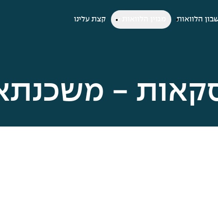
בון הלוואות
מגזין הלוואות
קצת עלינו
סקאות - משכנתא