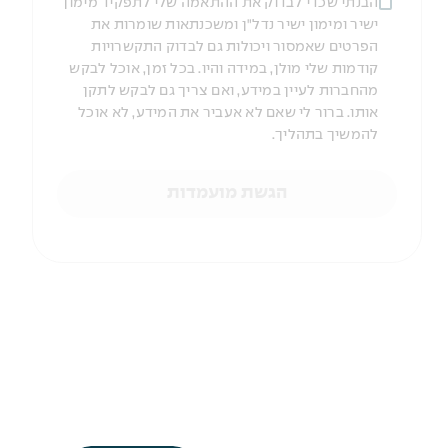
הבנתי שכדי לבדוק את ההתאמה שלי לתפקיד מימון
ישיר ומימון ישיר נדל"ן ומשכנתאות שומרות את
הפרטים שאמסור ויכולות גם לבדוק התקשרויות
קודמות שלי מולן, במידה והיו. בכל זמן, אוכל לבקש
מהחברות לעיין במידע, ואם צריך גם לבקש לתקן
אותו. ברור לי שאם לא אעביר את המידע, לא אוכל
להמשיך בתהליך.
הגשת מועמדות