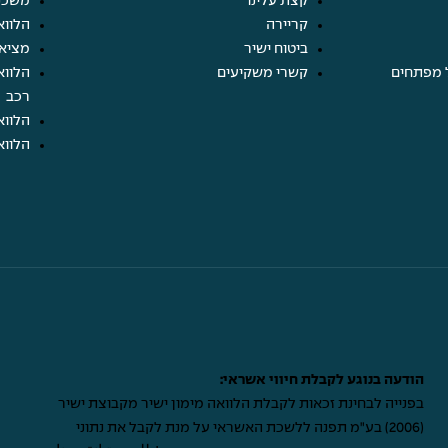
קצת עלינו
משכנ
קריירה
הלווא
ביטוח ישיר
מציא
 מפתחים
קשרי משקיעים
הלווא
רכב
הלווא
הלווא
הודעה בנוגע לקבלת חיווי אשראי:
בפנייה לבחינת זכאות לקבלת הלוואה מימון ישיר מקבוצת ישיר
(2006) בע"מ תפנה ללשכת האשראי על מנת לקבל את נתוני