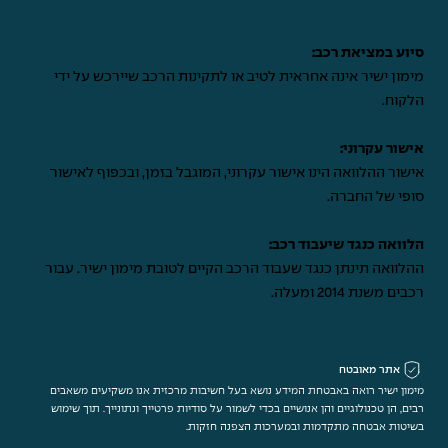
סיוע במציאת רכב:
מימון ישיר אינה אחראית לטיב או לתקינות הרכב שיירכש על ידי
הלקוח.
אישור עקרוני:
אישור ההלוואה הינו אישור עקרוני, המוגבל בזמן, ובכפוף לאישור
סופי של החברה.
הלוואה כנגד שיעבוד רכב:
ההלוואה תינתן כנגד שעבוד הרכב הקיים לטובת מימון ישיר. עבור
רכבים משנת 2014 ומעלה.
אתר מאובטח
מימון ישיר רואה באבטחת המידע נושא בעל חשיבות מרכזית אנו משקיעים משאבים
רבים, הן טכנולוגיים והן אנושיים בכדי לשמור על סודיות פרטייך ונתונייך. תוך שימוש
בשיטות אבטחה מתקדמות ובמערכות הצפנה חזקות.