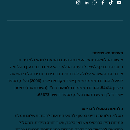
הערות משפטיות:
אישור ההלוואה ותנאי העמדתה הינם בהתאם לתנאי ולמדיניות
החברה ובכפוף לשיקול דעתה הבלעדי. אי עמידה בפירעון ההלוואה
או בהחזר האשראי עלולה לגרור חיוב בריבית פיגורים והליכי הוצאה
לפועל. הגורם המממן: מימון ישיר מקבוצת ישיר (2006) בע"מ, מספר
רישיון 54414. הגורם המממן בהלוואות נדל"ן (משכנתאות): מימון
ישיר נדל"ן ומשכנתאות בע"מ, מספר רישיון 63673.
הלוואות במסלול גרייס:
מסלול הלוואת גרייס בכפוף לתנאי הזכאות לרבות תשלום עמלת
פתיחת תיק בכרטיס אשראי בלבד, אשר יחויב מיידית. המסלול
בהלוואה לרכישת רכב בלבד. הריבית בגין תקופת הגרייס נצברת