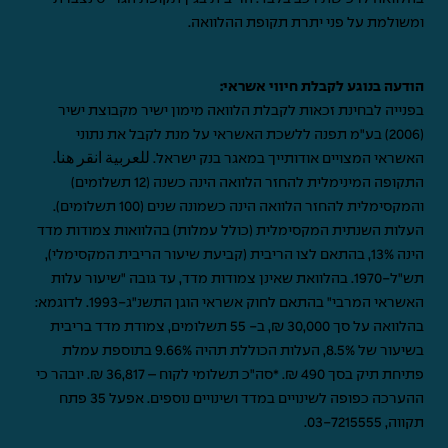
ומשולמת על פני יתרת תקופת ההלוואה.
הודעה בנוגע לקבלת חיווי אשראי:
בפנייה לבחינת זכאות לקבלת הלוואה מימון ישיר מקבוצת ישיר
(2006) בע"מ תפנה ללשכת האשראי על מנת לקבל את נתוני
האשראי המצויים אודותייך במאגר בנק ישראל.
للعربية انقر هنا
.
התקופה המינימלית להחזר הלוואה הינה כשנה (12 תשלומים)
והמקסימלית להחזר הלוואה הינה כשמונה שנים (100 תשלומים).
העלות השנתית המקסימלית (כולל עמלות) בהלוואות צמודות מדד
הינה 13%, בהתאם לצו הריבית (קביעת שיעור הריבית המקסימלי),
תש"ל-1970. בהלוואת שאינן צמודות מדד, עד גובה "שיעור עלות
האשראי המרבי" בהתאם לחוק אשראי הוגן התשנ"ג-1993. לדוגמא:
בהלוואה על סך 30,000 ₪, ב- 55 תשלומים, צמודת מדד בריבית
בשיעור של 8.5%, העלות הכוללת תהיה 9.66% בתוספת עמלת
פתיחת תיק בסך 490 ₪. *סה"כ תשלומי לקוח – 36,817 ₪. יובהר כי
ההערכה כפופה לשינויים במדד ושינויים נוספים. אפעל 35 פתח
תקווה,
03-7215555
.