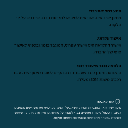
סיוע במציאת רכב:
מימון ישיר אינה אחראית לטיב או לתקינות הרכב שיירכש על ידי
הלקוח.
אישור עקרוני:
אישור ההלוואה הינו אישור עקרוני, המוגבל בזמן, ובכפוף לאישור
סופי של החברה.
הלוואה כנגד שיעבוד רכב:
ההלוואה תינתן כנגד שעבוד הרכב הקיים לטובת מימון ישיר. עבור
רכבים משנת 2014 ומעלה.
אתר מאובטח
מימון ישיר רואה באבטחת המידע נושא בעל חשיבות מרכזית אנו משקיעים משאבים
רבים, הן טכנולוגיים והן אנושיים בכדי לשמור על סודיות פרטייך ונתונייך. תוך שימוש
בשיטות אבטחה מתקדמות ובמערכות הצפנה חזקות.