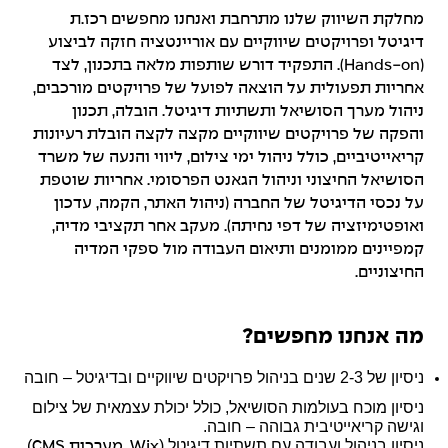
מחלקת השיווק שלנו מתרחבת ואנחנו מחפשים רכז.ת
דיגיטל ופרויקטים שיווקיים עם אוריינטציה חזקה לביצוע
(Hands-on). התפקיד דורש שותפות מלאה בתכנון, לצד
אחריות תפעולית על הוצאה לפועל של פרויקטים מורכבים,
ניהול מערך הסושיאל ותשתיות דיגיטל. הובלה, תכנון
והפקה של פרויקטים שיווקיים מקצה לקצה הובלת רעיונות
קריאייטיביים, כולל ניהול ימי צילום, ליווי והנעה של משרד
הסושיאל החיצוני וניהול הגאנט הפרסומי. אחריות שוטפת
על נכסי הדיגיטל של החברה (ניהול האתר, הקמה, עדכון
ואופטימיזציה של דפי נחיתה). מעקב אחר תקציבי מדיה,
קמפיינים ממומנים ותיאום העבודה מול ספקי המדיה
החיצוניים.
מה אנחנו מחפשים?
ניסיון של 2-3 שנים בניהול פרויקטים שיווקיים ובדיגיטל – חובה
ניסיון מוכח בעולמות הסושיאל, כולל יכולת עצמאית של צילום
וגישה קריאייטיבית גבוהה – חובה.
ניסיון בניהול ועבודה עם תשתיות דיגיטל (
)
Wix
, מערכות
CMS