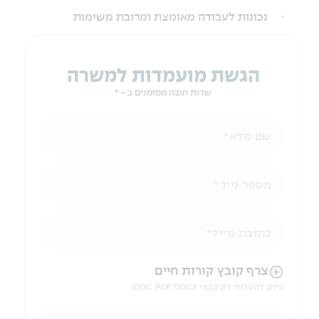
·
נכונות לעבודה מאומצת ומרובת משימות
הגשת מועמדות למשרה
שדות חובה מסומנים ב - *
שם מלא
מספר נייד
כתובת מייל
הניווט לאחר העלאת הקובץ באמצעות מקש ה-TAB
צרף קובץ קורות חיים
(ניתן להעלות רק קבצי DOC ,PDF, DOCX)