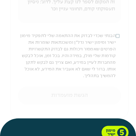
הבנתי שכדי לבדוק את ההתאמה שלי לתפקיד מימון
ישיר ומימון ישיר נדל"ן ומשכנתאות שומרות את
הפרטים שאמסור ויכולות גם לבדוק התקשרויות
קודמות שלי מולן, במידה והיו. בכל זמן, אוכל לבקש
מהחברות לעיין במידע, ואם צריך גם לבקש לתקן
אותו. ברור לי שאם לא אעביר את המידע, לא אוכל
להמשיך בתהליך.
הגשת מועמדות