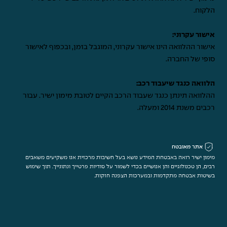
הלקוח.
אישור עקרוני:
אישור ההלוואה הינו אישור עקרוני, המוגבל בזמן, ובכפוף לאישור
סופי של החברה.
הלוואה כנגד שיעבוד רכב:
ההלוואה תינתן כנגד שעבוד הרכב הקיים לטובת מימון ישיר. עבור
רכבים משנת 2014 ומעלה.
אתר מאובטח
מימון ישיר רואה באבטחת המידע נושא בעל חשיבות מרכזית אנו משקיעים משאבים
רבים, הן טכנולוגיים והן אנושיים בכדי לשמור על סודיות פרטייך ונתונייך. תוך שימוש
בשיטות אבטחה מתקדמות ובמערכות הצפנה חזקות.