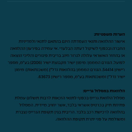
הערות משפטיות:
אישור ההלוואה ותנאי העמדתה הינם בהתאם לתנאי ולמדיניות
החברה ובכפוף לשיקול דעתה הבלעדי. אי עמידה בפירעון ההלוואה
או בהחזר האשראי עלולה לגרור חיוב בריבית פיגורים והליכי הוצאה
לפועל. הגורם המממן: מימון ישיר מקבוצת ישיר (2006) בע"מ, מספר
רישיון 54414. הגורם המממן בהלוואות נדל"ן (משכנתאות): מימון
ישיר נדל"ן ומשכנתאות בע"מ, מספר רישיון 63673.
הלוואות במסלול גרייס:
מסלול הלוואת גרייס בכפוף לתנאי הזכאות לרבות תשלום עמלת
פתיחת תיק בכרטיס אשראי בלבד, אשר יחויב מיידית. המסלול
בהלוואה לרכישת רכב בלבד. הריבית בגין תקופת הגרייס נצברת
ומשולמת על פני יתרת תקופת ההלוואה.