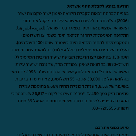
הודעה בנוגע לקבלת חיווי אשראי:
בפנייה לבחינת זכאות לקבלת הלוואה מימון ישיר מקבוצת ישיר
(2006) בע"מ תפנה ללשכת האשראי על מנת לקבל את נתוני
האשראי המצויים אודותייך במאגר בנק ישראל.
للعربية انقر هنا
.
התקופה המינימלית להחזר הלוואה הינה כשנה (12 תשלומים)
והמקסימלית להחזר הלוואה הינה כשמונה שנים (100 תשלומים).
העלות השנתית המקסימלית (כולל עמלות) בהלוואות צמודות מדד
הינה 13%, בהתאם לצו הריבית (קביעת שיעור הריבית המקסימלי),
תש"ל-1970. בהלוואת שאינן צמודות מדד, עד גובה "שיעור עלות
האשראי המרבי" בהתאם לחוק אשראי הוגן התשנ"ג-1993. לדוגמא:
בהלוואה על סך 30,000 ₪, ב- 55 תשלומים, צמודת מדד בריבית
בשיעור של 8.5%, העלות הכוללת תהיה 9.66% בתוספת עמלת
פתיחת תיק בסך 490 ₪. *סה"כ תשלומי לקוח – 36,817 ₪. יובהר כי
ההערכה כפופה לשינויים במדד ושינויים נוספים. אפעל 35 פתח
תקווה,
03-7215555
.
סיוע במציאת רכב:
מימון ישיר אינה אחראית לטיב או לתקינות הרכב שיירכש על ידי