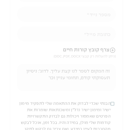
מספר נייד
כתובת מייל
הניווט לאחר העלאת הקובץ באמצעות מקש ה-TAB
צרף קובץ קורות חיים
(ניתן להעלות רק קבצי DOC ,PDF, DOCX)
הבנתי שכדי לבדוק את ההתאמה שלי לתפקיד מימון
ישיר ומימון ישיר נדל"ן ומשכנתאות שומרות את
הפרטים שאמסור ויכולות גם לבדוק התקשרויות
קודמות שלי מולן, במידה והיו. בכל זמן, אוכל לבקש
מהחברות לעיין במידע, ואם צריך גם לבקש לתקן