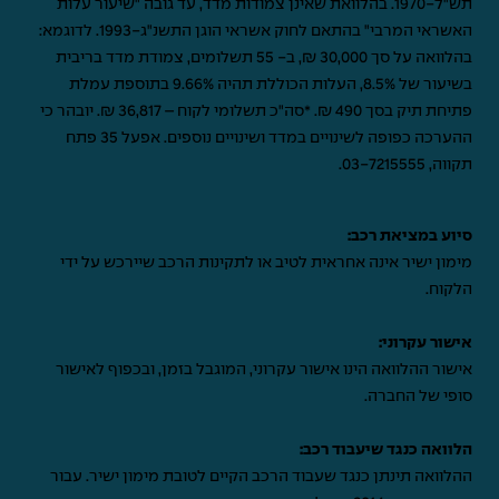
תש"ל-1970. בהלוואת שאינן צמודות מדד, עד גובה "שיעור עלות
האשראי המרבי" בהתאם לחוק אשראי הוגן התשנ"ג-1993. לדוגמא:
בהלוואה על סך 30,000 ₪, ב- 55 תשלומים, צמודת מדד בריבית
בשיעור של 8.5%, העלות הכוללת תהיה 9.66% בתוספת עמלת
פתיחת תיק בסך 490 ₪. *סה"כ תשלומי לקוח – 36,817 ₪. יובהר כי
ההערכה כפופה לשינויים במדד ושינויים נוספים. אפעל 35 פתח
תקווה,
03-7215555
.
סיוע במציאת רכב:
מימון ישיר אינה אחראית לטיב או לתקינות הרכב שיירכש על ידי
הלקוח.
אישור עקרוני:
אישור ההלוואה הינו אישור עקרוני, המוגבל בזמן, ובכפוף לאישור
סופי של החברה.
הלוואה כנגד שיעבוד רכב:
ההלוואה תינתן כנגד שעבוד הרכב הקיים לטובת מימון ישיר. עבור