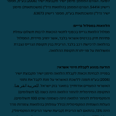
לפועל. הגורם המממן: מימון ישיר מקבוצת ישיר (2006) בע"מ, מספר
רישיון 54414. הגורם המממן בהלוואות נדל"ן (משכנתאות): מימון
ישיר נדל"ן ומשכנתאות בע"מ, מספר רישיון 63673.
הלוואות במסלול גרייס:
מסלול הלוואת גרייס בכפוף לתנאי הזכאות לרבות תשלום עמלת
פתיחת תיק בכרטיס אשראי בלבד, אשר יחויב מיידית. המסלול
בהלוואה לרכישת רכב בלבד. הריבית בגין תקופת הגרייס נצברת
ומשולמת על פני יתרת תקופת ההלוואה.
הודעה בנוגע לקבלת חיווי אשראי:
בפנייה לבחינת זכאות לקבלת הלוואה מימון ישיר מקבוצת ישיר
(2006) בע"מ תפנה ללשכת האשראי על מנת לקבל את נתוני
האשראי המצויים אודותייך במאגר בנק ישראל.
للعربية انقر هنا
.
התקופה המינימלית להחזר הלוואה הינה כשנה (12 תשלומים)
והמקסימלית להחזר הלוואה הינה כשמונה שנים (100 תשלומים).
העלות השנתית המקסימלית (כולל עמלות) בהלוואות צמודות מדד
הינה 13%, בהתאם לצו הריבית (קביעת שיעור הריבית המקסימלי),